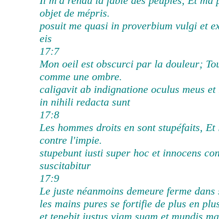
Il m'a rendu la fable des peuples, Et ma
objet de mépris.
posuit me quasi in proverbium vulgi et
eis
17:7
Mon oeil est obscurci par la douleur; T
comme une ombre.
caligavit ab indignatione oculus meus e
in nihili redacta sunt
17:8
Les hommes droits en sont stupéfaits, Et 
contre l'impie.
stupebunt iusti super hoc et innocens co
suscitabitur
17:9
Le juste néanmoins demeure ferme dans s
les mains pures se fortifie de plus en plu
et tenebit iustus viam suam et mundis m