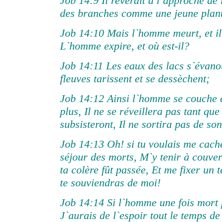
Job 14:9 Il reverdit à l`approche de 
des branches comme une jeune plant
Job 14:10 Mais l`homme meurt, et il
L`homme expire, et où est-il?
Job 14:11 Les eaux des lacs s`évano
fleuves tarissent et se dessèchent;
Job 14:12 Ainsi l`homme se couche e
plus, Il ne se réveillera pas tant que
subsisteront, Il ne sortira pas de so
Job 14:13 Oh! si tu voulais me cach
séjour des morts, M`y tenir à couver
ta colère fût passée, Et me fixer un 
te souviendras de moi!
Job 14:14 Si l`homme une fois mort 
J`aurais de l`espoir tout le temps d