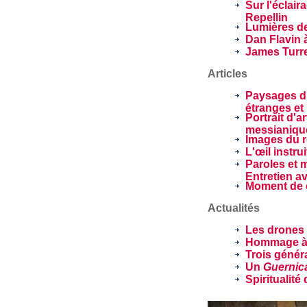
Sur l'éclair
Repellin
Lumières d
Dan Flavin 
James Turre
Articles
Paysages du
étranges et
Portrait d'a
messianiqu
Images du r
L'œil instru
Paroles et 
Entretien av
Moment de 
Actualités
Les drones 
Hommage à 
Trois génér
Un
Guernic
Spiritualité 