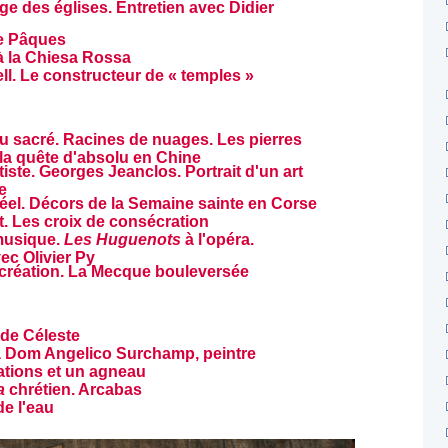
age des églises. Entretien avec Didier
e Pâques
à la Chiesa Rossa
ll. Le constructeur de « temples »
 sacré. Racines de nuages. Les pierres
 la quête d'absolu en Chine
rtiste. Georges Jeanclos. Portrait d'un art
e
éel. Décors de la Semaine sainte en Corse
it. Les croix de consécration
musique.
Les Huguenots
à l'opéra.
ec Olivier Py
création. La Mecque bouleversée
de Céleste
Dom Angelico Surchamp, peintre
ations et un agneau
a
chrétien. Arcabas
de l'eau