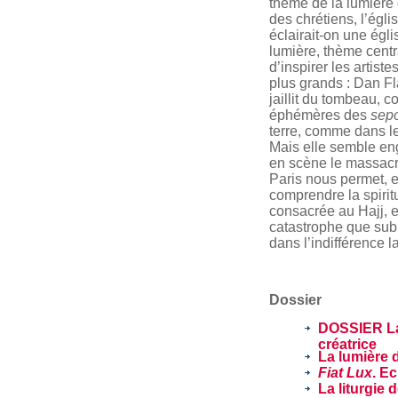
thème de la lumière 
des chrétiens, l’égl
éclairait-on une égl
lumière, thème centr
d’inspirer les artist
plus grands : Dan Fl
jaillit du tombeau, 
éphémères des
sepo
terre, comme dans l
Mais elle semble eng
en scène le massacr
Paris nous permet, 
comprendre la spirit
consacrée au Hajj, e
catastrophe que sub
dans l’indifférence la
Dossier
DOSSIER La 
créatrice
La lumière 
Fiat Lux
. Ec
La liturgie