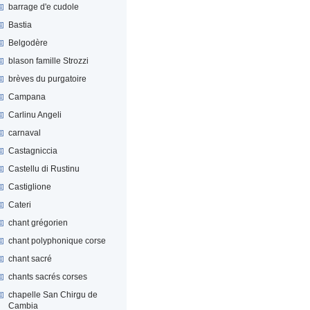
barrage d'e cudole
Bastia
Belgodère
blason famille Strozzi
brèves du purgatoire
Campana
Carlinu Angeli
carnaval
Castagniccia
Castellu di Rustinu
Castiglione
Cateri
chant grégorien
chant polyphonique corse
chant sacré
chants sacrés corses
chapelle San Chirgu de
Cambia