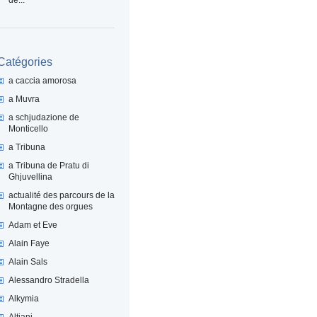
Catégories
a caccia amorosa
a Muvra
a schjudazione de
Monticello
a Tribuna
a Tribuna de Pratu di
Ghjuvellina
actualité des parcours de la
Montagne des orgues
Adam et Eve
Alain Faye
Alain Sals
Alessandro Stradella
Alkymia
Altiani