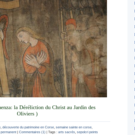
uenza: la Déréliction du Christ au Jardin des
Oliviers )
e
,
découverte du patrimoine en Corse
,
semaine sainte en corse
,
n permanent
|
Commentaires (1)
| Tags :
arts sacrés
,
sepolcri peints