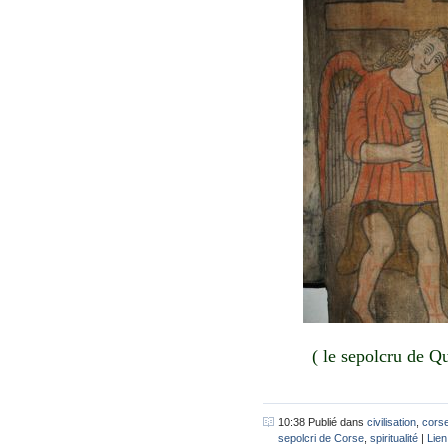
( le sepolcru de Q
10:38 Publié dans
civilisation
,
cors
sepolcri de Corse
,
spiritualité
|
Lie