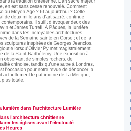
dans la tradition chrétienne. L’art sacré majeur
ise, en est sans cesse renouvelé. Comment
ise au Moyen Âge ? Et aujourd’hui ? Cette
al de deux mille ans d’art sacré, continue
es contemporains. Il suffit d’évoquer deux des
avin et James Turrell. À Pâques, la lumière
comme dans les incroyables architectures
lcri
de la Semaine sainte en Corse ; et de la
es sculptures inspirées de Georges Jeanclos.
loutie lorsqu’Olivier Py met magistralement
e de la Saint-Barthélemy. Une exposition à
en observant de simples rochers, de
ualité chinoise, tandis qu’une autre à Londres,
st l’occasion pour notre revue de dénoncer la
it actuellement le patrimoine de La Mecque,
 plus totale.
lumière dans l'architecture Lumière
dans l'architecture chrétienne
lairer les églises avant l'électricité
 des Heures