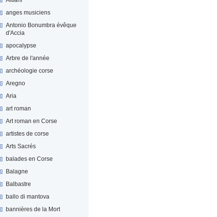
anges musiciens
Antonio Bonumbra évêque
d'Accia
apocalypse
Arbre de l'année
archéologie corse
Aregno
Aria
art roman
Art roman en Corse
artistes de corse
Arts Sacrés
balades en Corse
Balagne
Balbastre
ballo di mantova
bannières de la Mort