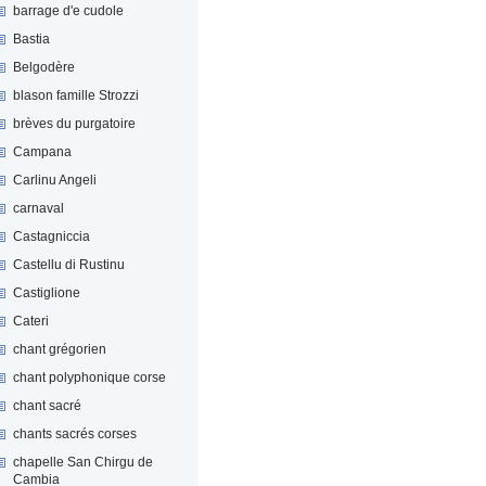
barrage d'e cudole
Bastia
Belgodère
blason famille Strozzi
brèves du purgatoire
Campana
Carlinu Angeli
carnaval
Castagniccia
Castellu di Rustinu
Castiglione
Cateri
chant grégorien
chant polyphonique corse
chant sacré
chants sacrés corses
chapelle San Chirgu de
Cambia