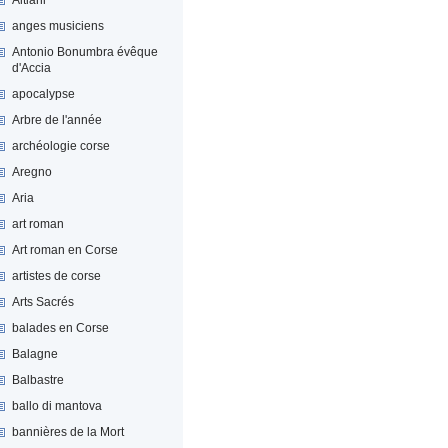
anges musiciens
Antonio Bonumbra évêque
d'Accia
apocalypse
Arbre de l'année
archéologie corse
Aregno
Aria
art roman
Art roman en Corse
artistes de corse
Arts Sacrés
balades en Corse
Balagne
Balbastre
ballo di mantova
bannières de la Mort