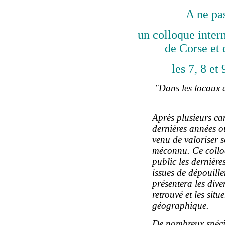
A ne pa
un colloque intern
de Corse et 
les 7, 8 et
"Dans les locaux 
Après plusieurs ca
dernières années o
venu de valoriser 
méconnu. Ce colloq
public les dernière
issues de dépouille
présentera les dive
retrouvé et les situ
géographique.
De nombreux spécial