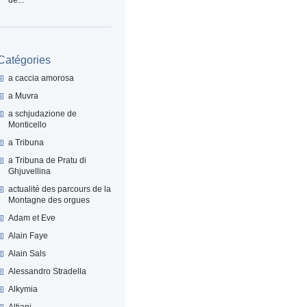
Catégories
a caccia amorosa
a Muvra
a schjudazione de
Monticello
a Tribuna
a Tribuna de Pratu di
Ghjuvellina
actualité des parcours de la
Montagne des orgues
Adam et Eve
Alain Faye
Alain Sals
Alessandro Stradella
Alkymia
Altiani