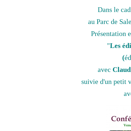
Dans le cad
au Parc de Sal
Présentation 
"
Les éd
(
éd
avec
Claudi
suivie d'un peti
a