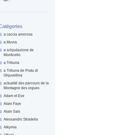
Catégories
a caccia amorosa
a Muvra
a schjudazione de
Monticello
a Tribuna
a Tribuna de Pratu di
Ghjuvellina
actualité des parcours de la
Montagne des orgues
Adam et Eve
Alain Faye
Alain Sals
Alessandro Stradella
Alkymia
Altiani