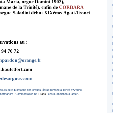
anta Maria, orgue Domini 1902),
omane de la Trinité), enfin de
CORBARA
, orgue Saladini début XIXème/ Agati-Tronci
ervations au :
 94 70 72
thpardon@orange.fr
n.hautetfort.com
desorgues.com/
rcours de la Montagne des orgues
,
église romane a Trinità d'Aregno
,
 permanent
|
Commentaires (0)
| Tags :
costa
,
speloncato
,
cateri
,