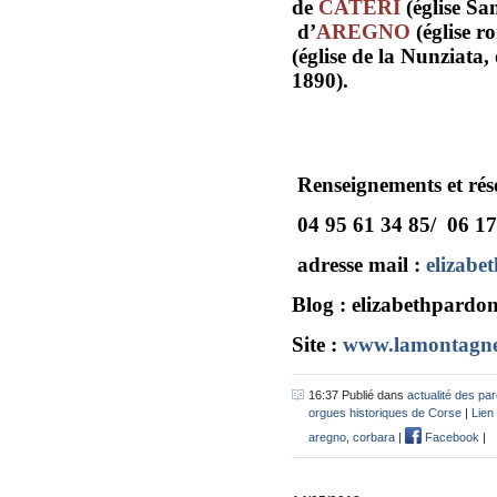
de
CATERI
(église S
d’
AREGNO
(église r
(église de la Nunziata
1890)
.
Renseignements et rés
04 95 61 34 85/ 06 17
adresse mail :
elizabe
Blog : elizabethpardo
Site :
www.lamontagne
16:37 Publié dans
actualité des pa
orgues historiques de Corse
|
Lien
aregno
,
corbara
|
Facebook
|