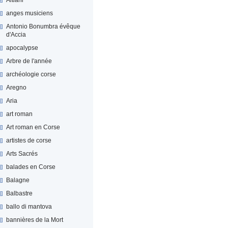
anges musiciens
Antonio Bonumbra évêque
d'Accia
apocalypse
Arbre de l'année
archéologie corse
Aregno
Aria
art roman
Art roman en Corse
artistes de corse
Arts Sacrés
balades en Corse
Balagne
Balbastre
ballo di mantova
bannières de la Mort