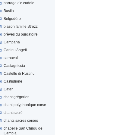
barrage d'e cudole
Bastia
Belgodère
blason famille Strozzi
brèves du purgatoire
Campana
Carlinu Angeli
carnaval
Castagniccia
Castellu di Rustinu
Castiglione
Cateri
chant grégorien
chant polyphonique corse
chant sacré
chants sacrés corses
chapelle San Chirgu de
Cambia