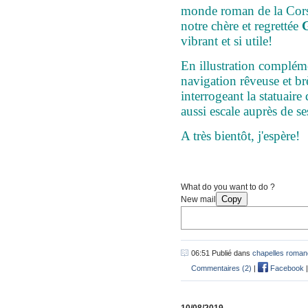
monde roman de la Corse
notre chère et regrettée
G
vibrant et si utile!
En illustration complém
navigation rêveuse et b
interrogeant la statuaire
aussi escale auprès de ses
A très bientôt, j'espère!
What do you want to do ?
Copy
New mail
06:51 Publié dans
chapelles roman
Commentaires (2)
|
Facebook
10/08/2019