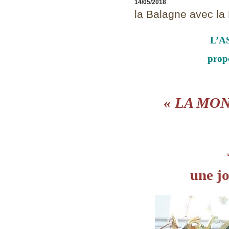
14/05/2018
la Balagne avec la
L’A
prop
« LA MO
une j