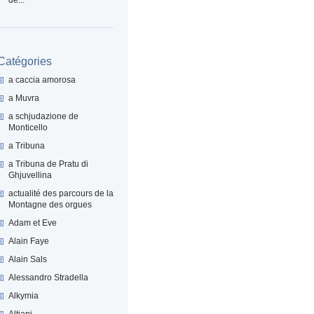
Catégories
a caccia amorosa
a Muvra
a schjudazione de
Monticello
a Tribuna
a Tribuna de Pratu di
Ghjuvellina
actualité des parcours de la
Montagne des orgues
Adam et Eve
Alain Faye
Alain Sals
Alessandro Stradella
Alkymia
Altiani