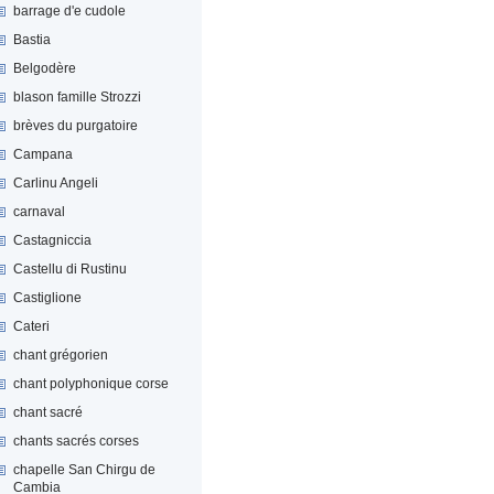
barrage d'e cudole
Bastia
Belgodère
blason famille Strozzi
brèves du purgatoire
Campana
Carlinu Angeli
carnaval
Castagniccia
Castellu di Rustinu
Castiglione
Cateri
chant grégorien
chant polyphonique corse
chant sacré
chants sacrés corses
chapelle San Chirgu de
Cambia