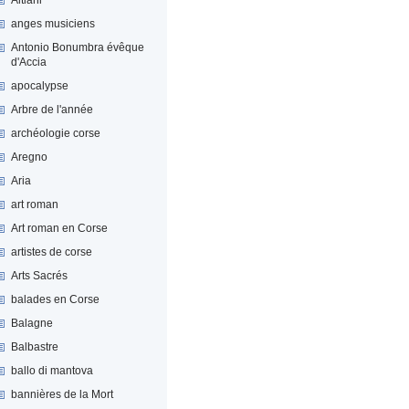
anges musiciens
Antonio Bonumbra évêque
d'Accia
apocalypse
Arbre de l'année
archéologie corse
Aregno
Aria
art roman
Art roman en Corse
artistes de corse
Arts Sacrés
balades en Corse
Balagne
Balbastre
ballo di mantova
bannières de la Mort