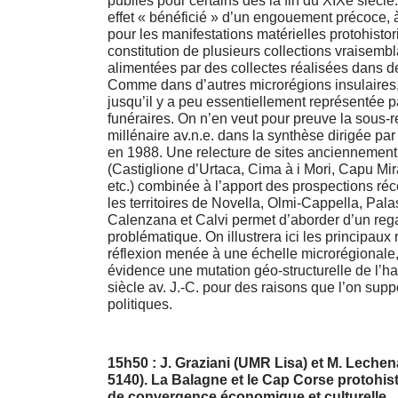
publiés pour certains dès la fin du XIXe siècl
effet « bénéficié » d’un engouement précoce, à 
pour les manifestations matérielles protohistor
constitution de plusieurs collections vraisem
alimentées par des collectes réalisées dans d
Comme dans d’autres microrégions insulaires, 
jusqu’il y a peu essentiellement représentée 
funéraires. On n’en veut pour preuve la sous-r
millénaire av.n.e. dans la synthèse dirigée pa
en 1988. Une relecture de sites anciennement
(Castiglione d’Urtaca, Cima à i Mori, Capu Mir
etc.) combinée à l’apport des prospections r
les territoires de Novella, Olmi-Cappella, Pal
Calenzana et Calvi permet d’aborder d’un rega
problématique. On illustrera ici les principaux 
réflexion menée à une échelle microrégionale,
évidence une mutation géo-structurelle de l’habi
siècle av. J.-C. pour des raisons que l’on su
politiques.
15h50 : J. Graziani (UMR Lisa) et M. Leche
5140). La Balagne et le Cap Corse protohis
de convergence économique et culturelle