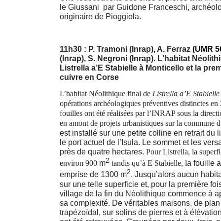
le Giussani par Guidone Franceschi, archéol
originaire de Pioggiola.
11h30 : P. Tramoni (Inrap), A. Ferraz
(
UMR 5
(Inrap), S. Negroni (Inrap). L'habitat Néolith
Listrella a’E Stabielle à Monticello et la pr
cuivre en Corse
L’habitat Néolithique final de
Listrella a’E Stabielle
opérations archéologiques préventives distinctes en
fouilles ont été réalisées par l’INRAP sous la direc
en amont de projets urbanistiques sur la commune 
est installé sur une petite colline en retrait du 
le port actuel de l’Isula. Le sommet et les ver
près de quatre hectares.
Pour Listrella, la superf
2
environ 900
m
tandis qu’à E Stabielle, l
a fouille
2
emprise de 1300 m
. Jusqu’alors aucun habitat
sur une telle superficie et, pour la première foi
village de la fin du Néolithique commence à a
sa complexité. De véritables maisons, de pla
trapézoïdal, sur solins de pierres et à élévation