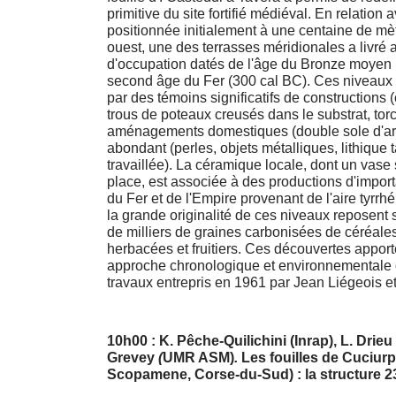
primitive du site fortifié médiéval. En relation
positionnée initialement à une centaine de mèt
ouest, une des terrasses méridionales a livré
d'occupation datés de l'âge du Bronze moyen 
second âge du Fer (300 cal BC). Ces niveaux 
par des témoins significatifs de constructions
trous de poteaux creusés dans le substrat, torc
aménagements domestiques (double sole d'argi
abondant (perles, objets métalliques, lithique t
travaillée). La céramique locale, dont un vase
place, est associée à des productions d'impor
du Fer et de l'Empire provenant de l'aire tyrrhé
la grande originalité de ces niveaux reposent 
de milliers de graines carbonisées de céréale
herbacées et fruitiers. Ces découvertes appor
approche chronologique et environnementale 
travaux entrepris en 1961 par Jean Liégeois e
10h00 : K. Pêche-Quilichini (Inrap), L. Drieu
Grevey
(
UMR ASM)
.
Les fouilles de Cuciurp
Scopamene, Corse-du-Sud) : la structure 2