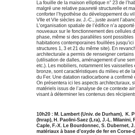
La fouille de la maison elliptique n° 23 de l’ha
malgré une relative pauvreté structurelle et ma
conforter l’hypothèse du développement du vil
VIIe et VIe siècles av. J.-C., juste avant l’aban
L’organisation spatiale de l’édifice n’a appor
nouveaux sur le fonctionnement des cellules 
phase, même si des parallèles sont possibles 
habitations contemporaines fouillées jusqu’ic
structures 1, 3 et 21 du même site). En revanch
architecturale a permis de renseigner certains
(utilisation de dalles, aménagement d’une sem
etc.). Les mobiliers, notamment les vaisselles 
bronze, sont caractéristiques du milieu et de l
du Fer. Une datation radiocarbone a confirmé ce
On présentera ici les aspects architecturaux, s
matériels issus de l’analyse de ce contexte a
visant à déterminer les contenus des récipien
10h20 : M. Lambert (Univ. de Durham), K. P
(Inrap), H. Paolini-Saez (Lra), J.-L. Milanini,
Caple, F.-X. Le Bourdonnec, S. Dubernet, J.
matériaux à base d'oxyde de fer en Corse-