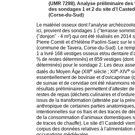
(UMR 7298). Analyse préliminaire des
des sondages 1 et 2 du site d'I Caste
(Corse-du-Sud)
Le matériel osseux dont l'analyse archéozool
ici, provient des sondages 1 ("terrasse sommita
("donjon" - 4 m²) qui ont été réalisés en 2014 
Pierre Comiti et d'Hélène Paolini-Saez sur le s
(commune de Tavera, Corse-du-Sud). Le remp
1 a livré 168 vestiges osseux et/ou dentaire d
% de restes déterminés) et 859 vestiges (dont
déterminés) pour le sondage 2. Les deux ass
e
e
e
datés du Moyen Âge (XIII
siècle ; XII
-XIV
s
essentiellement de bovinae et d'ovicaprinae 
de suinae et de cervidae ont été néanmoins ré
résultats préliminaires permettent d'attester d
restes de repas (déchets culinaires et d'ordu
issus de la transformation (attestée par la pré
anthropique de certaines parties anatomiques,
intentionnelles sur os frais et des traces de 
de la consommation d'animaux domestiques su
de traces de chauffe). Le site d'I Casteddi vient
corpus des données relatives à l'alimentation
occupations médiévales.