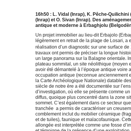
16h50 : L. Vidal (Inrap), K. Pêche-Quilichini
(Inrap) et O. Sivan (Inrap). Des aménagem
antique et moderne à Erbaghjolu (Belgodèr
Un projet immobilier au lieu-dit Erbajolo (Erba
légèrement en retrait de la plage de Losari, a e
réalisation d’un diagnostic sur une surface d
travaux ont permis de préciser la longue histoir
un large panorama sur la Balagne orientale. I
plateau sommital, un site néolithique (moyen 
avoir été démantelé à l’époque antique voire 
occupation antique (reconnue anciennement e
la Carte Archéologique Nationale) datable des
siècle de notre ère a été documentée sur l’ens
d’investigation, où elle se présente comme 
diffus, quoique plus concentré dans la zone sit
sommet. C’est également dans ce secteur que 
tranchée a permis de caractériser un creusem
comblement inclut du mobilier céramique (fr
et de tuiles), faunique et malacofaunique. Cett
allongée est interprétée comme une fosse d’im
et témoigne de la présence d’une exploitation