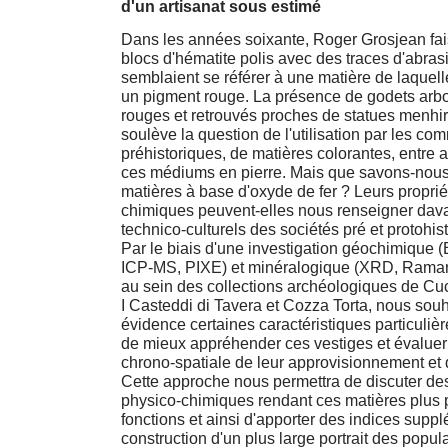
d'un artisanat sous estimé
Dans les années soixante, Roger Grosjean fais
blocs d'hématite polis avec des traces d'abrasi
semblaient se référer à une matière de laquell
un pigment rouge. La présence de godets arbo
rouges et retrouvés proches de statues menhir
soulève la question de l'utilisation par les c
préhistoriques, de matières colorantes, entre 
ces médiums en pierre. Mais que savons-nous
matières à base d'oxyde de fer ? Leurs proprié
chimiques peuvent-elles nous renseigner dava
technico-culturels des sociétés pré et protohis
Par le biais d'une investigation géochimiqu
ICP-MS, PIXE) et minéralogique (XRD, Raman
au sein des collections archéologiques de Cu
I Casteddi di Tavera et Cozza Torta, nous sou
évidence certaines caractéristiques particuliè
de mieux appréhender ces vestiges et évaluer l
chrono-spatiale de leur approvisionnement et 
Cette approche nous permettra de discuter de
physico-chimiques rendant ces matières plus 
fonctions et ainsi d'apporter des indices suppl
construction d'un plus large portrait des popula