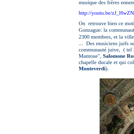
musique des frères ennemi
http://youtu.be/zJ_HwZ
On retrouve bien ce mot
Gonzague:
la communauté
2300 membres, et la ville
... Des musiciens juifs s
communauté juive, ( tel l
Mantoue",
Salomone Ros
chapelle ducale et qui c
Monteverdi
).