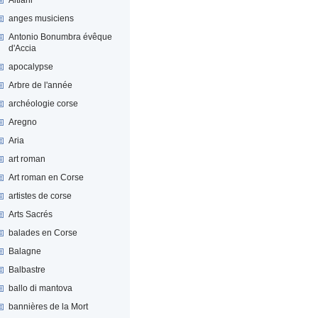
anges musiciens
Antonio Bonumbra évêque
d'Accia
apocalypse
Arbre de l'année
archéologie corse
Aregno
Aria
art roman
Art roman en Corse
artistes de corse
Arts Sacrés
balades en Corse
Balagne
Balbastre
ballo di mantova
bannières de la Mort