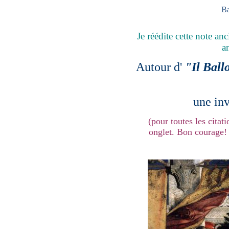
Ba
Je réédite cette note a
a
Autour d'
"Il Ball
une inv
(pour toutes les citat
onglet. Bon courage! 