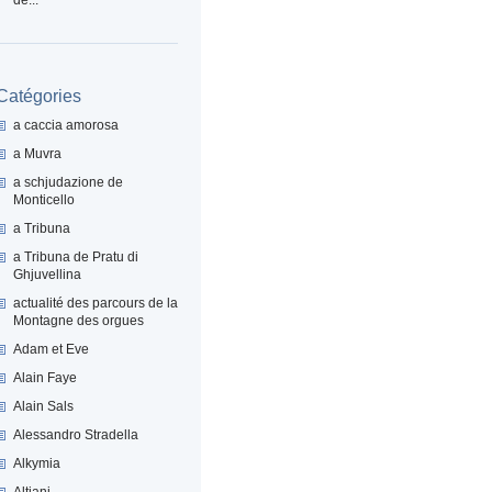
Catégories
a caccia amorosa
a Muvra
a schjudazione de
Monticello
a Tribuna
a Tribuna de Pratu di
Ghjuvellina
actualité des parcours de la
Montagne des orgues
Adam et Eve
Alain Faye
Alain Sals
Alessandro Stradella
Alkymia
Altiani