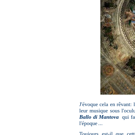
J'évoque cela en rêvant: 
leur musique sous l'ocu
Ballo di Mantova
qui fai
l'époque
...
Toujours est-il que ce