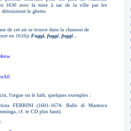
en 1630 avec la mise à sac de la ville par les
détruisirent le ghetto
.
nne de cet air se trouve dans la chanson de
mort en 1616)
:
Fuggi, fuggi
,
fuggi
.
..
zy4mw
comA0
cin, l'orgue ou le luth, quelques exemples :
attista FERRINI (1601-1674: Ballo di Mantova
mminga, cf. le CD plus haut).
: