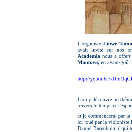
L'organiste
Liuwe Tam
avait invité sur nos 
Academia
nous a offert
Mantova,
en avant-goût 
http://youtu.be/xIfmQqGl
L'on y découvre un thème
travers le temps et l'espac
et je commencerai par la 
ici joué par le violoniste
I
Daniel Barenboim ( qui te