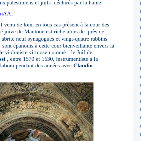
s palestiniens et juifs déchirés par la haine:
NnAAI
if venu
de loin, en tous cas présent à la cour des
 juive de Mantoue est riche alors de près de
 abrite neuf synagogues et vingt-quatre rabbins
e sont épanouis à cette cour bienveillante envers la
e violoniste virtuose nommé " le Juif de
si
, entre 1570 et 1630, instrumentiste à la
ollabora pendant des années avec
Claudio