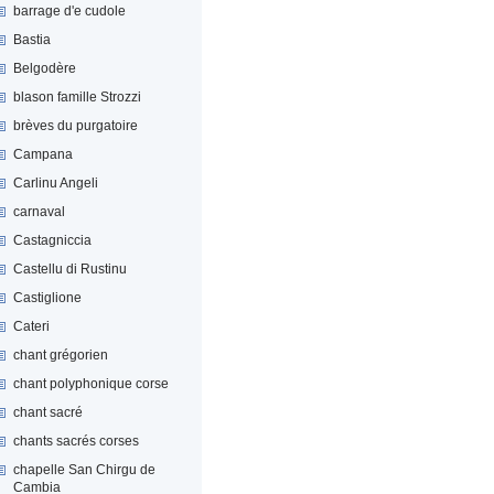
barrage d'e cudole
Bastia
Belgodère
blason famille Strozzi
brèves du purgatoire
Campana
Carlinu Angeli
carnaval
Castagniccia
Castellu di Rustinu
Castiglione
Cateri
chant grégorien
chant polyphonique corse
chant sacré
chants sacrés corses
chapelle San Chirgu de
Cambia