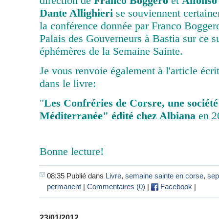
direction de
Franco Boggero
et
Alfonso 
Dante Allighieri
se souviennent certaine
la conférence donnée par Franco Bogger
Palais des Gouverneurs à Bastia sur ce s
éphémères de la Semaine Sainte.
Je vous renvoie également à l'article écr
dans le livre:
"
Les Confréries de Corsre, une société
Méditerranée" édité chez Albiana
en 2
Bonne lecture!
08:35 Publié dans
Livre
,
semaine sainte en corse
,
sep
permanent
|
Commentaires (0)
|
Facebook
|
23/01/2012