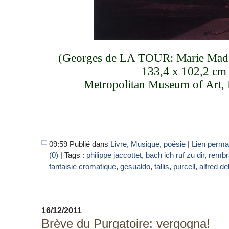
(Georges de LA TOUR: Marie Made
133,4 x 102,2 cm
Metropolitan Museum of Art,
09:59 Publié dans
Livre
,
Musique
,
poésie
|
Lien perma
(0)
| Tags :
philippe jaccottet
,
bach ich ruf zu dir
,
rembr
fantaisie cromatique
,
gesualdo
,
tallis
,
purcell
,
alfred del
16/12/2011
Brève du Purgatoire: vergogna!