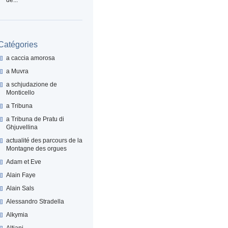
Catégories
a caccia amorosa
a Muvra
a schjudazione de
Monticello
a Tribuna
a Tribuna de Pratu di
Ghjuvellina
actualité des parcours de la
Montagne des orgues
Adam et Eve
Alain Faye
Alain Sals
Alessandro Stradella
Alkymia
Altiani