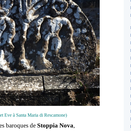
et Eve à Santa Maria di Rescamone)
ses baroques de
Stoppia Nova
,