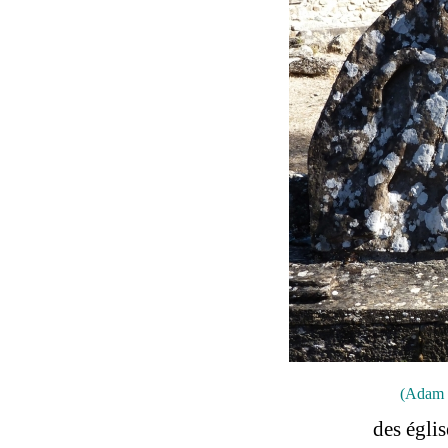
(Adam 
des égli