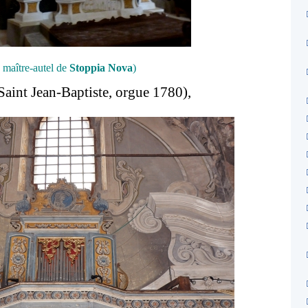
e maître-autel de
Stoppia Nova
)
Saint Jean-Baptiste, orgue 1780),