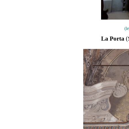
(l
La Porta
(