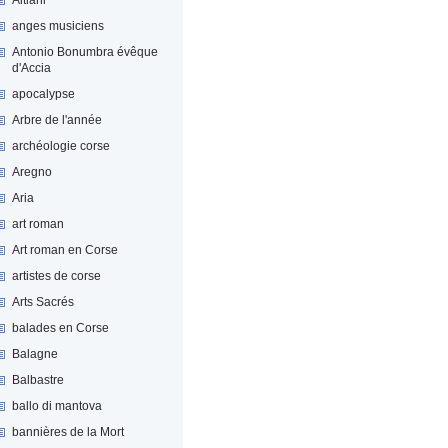
anges musiciens
Antonio Bonumbra évêque
d'Accia
apocalypse
Arbre de l'année
archéologie corse
Aregno
Aria
art roman
Art roman en Corse
artistes de corse
Arts Sacrés
balades en Corse
Balagne
Balbastre
ballo di mantova
bannières de la Mort