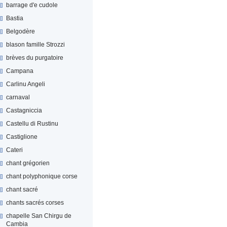
barrage d'e cudole
Bastia
Belgodère
blason famille Strozzi
brèves du purgatoire
Campana
Carlinu Angeli
carnaval
Castagniccia
Castellu di Rustinu
Castiglione
Cateri
chant grégorien
chant polyphonique corse
chant sacré
chants sacrés corses
chapelle San Chirgu de
Cambia