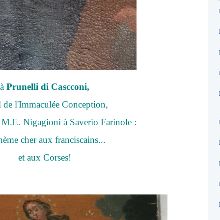
à
Prunelli di Cascconi,
il de l'Immaculée Conception,
r M.E. Nigagioni à Saverio Farinole :
hème cher aux franciscains...
et aux Corses!