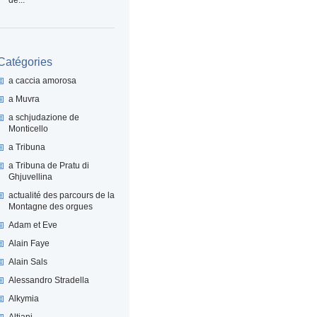
Catégories
a caccia amorosa
a Muvra
a schjudazione de
Monticello
a Tribuna
a Tribuna de Pratu di
Ghjuvellina
actualité des parcours de la
Montagne des orgues
Adam et Eve
Alain Faye
Alain Sals
Alessandro Stradella
Alkymia
Altiani