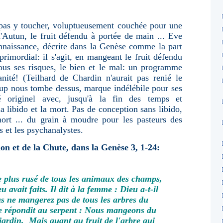
 pas y toucher, voluptueusement couchée pour une
d'Autun, le fruit défendu à portée de main ... Eve
onnaissance, décrite dans la Genèse comme la part
primordial: il s'agit, en mangeant le fruit défendu
 tous ses risques, le bien et le mal: un programme
nité! (Teilhard de Chardin n'aurait pas renié le
coup nous tombe dessus, marque indélébile pour ses
 originel avec, jusqu'à la fin des temps et
la libido et la mort. Pas de conception sans libido,
ort ... du grain à moudre pour les pasteurs des
s et les psychanalystes.
ion et de la Chute, dans la Genèse 3, 1-24:
le plus rusé de tous les animaux des champs,
 avait faits. Il dit à la femme : Dieu a-t-il
us ne mangerez pas de tous les arbres du
 répondit au serpent : Nous mangeons du
 jardin. Mais quant au fruit de l'arbre qui