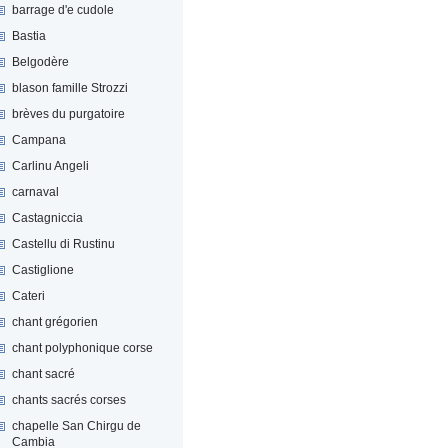
barrage d'e cudole
Bastia
Belgodère
blason famille Strozzi
brèves du purgatoire
Campana
Carlinu Angeli
carnaval
Castagniccia
Castellu di Rustinu
Castiglione
Cateri
chant grégorien
chant polyphonique corse
chant sacré
chants sacrés corses
chapelle San Chirgu de
Cambia