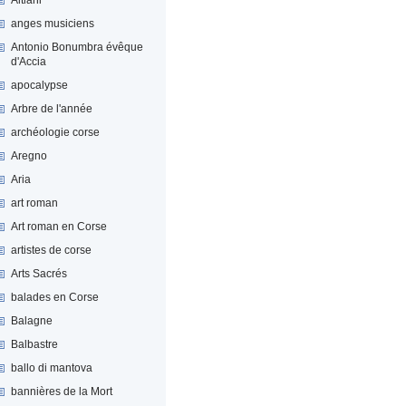
anges musiciens
Antonio Bonumbra évêque
d'Accia
apocalypse
Arbre de l'année
archéologie corse
Aregno
Aria
art roman
Art roman en Corse
artistes de corse
Arts Sacrés
balades en Corse
Balagne
Balbastre
ballo di mantova
bannières de la Mort