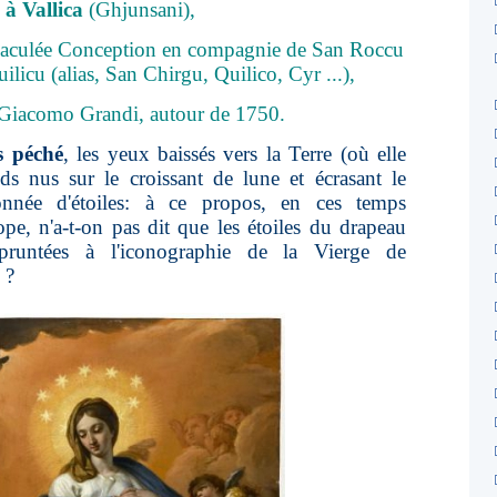
à Vallica
(Ghjunsani),
Immaculée Conception en compagnie de San Roccu
ilicu (alias, San Chirgu, Quilico, Cyr ...),
 Giacomo Grandi, autour de 1750.
s péché
, les yeux baissés vers la Terre (où elle
eds nus sur le croissant de lune et écrasant le
onnée d'étoiles: à ce propos, en ces temps
ope, n'a-t-on pas dit que les étoiles du drapeau
runtées à l'iconographie de la Vierge de
 ?