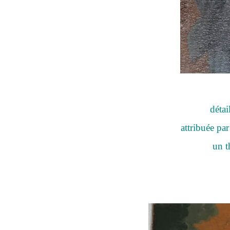
déta
attribuée pa
un t