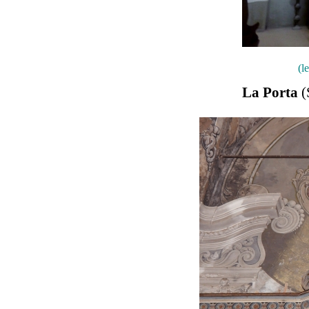
(l
La Porta
(