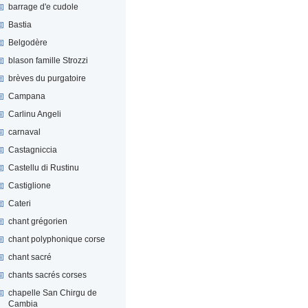
barrage d'e cudole
Bastia
Belgodère
blason famille Strozzi
brèves du purgatoire
Campana
Carlinu Angeli
carnaval
Castagniccia
Castellu di Rustinu
Castiglione
Cateri
chant grégorien
chant polyphonique corse
chant sacré
chants sacrés corses
chapelle San Chirgu de
Cambia