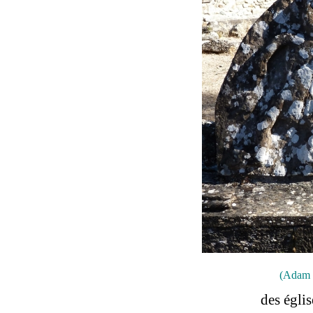
(Adam 
des égli