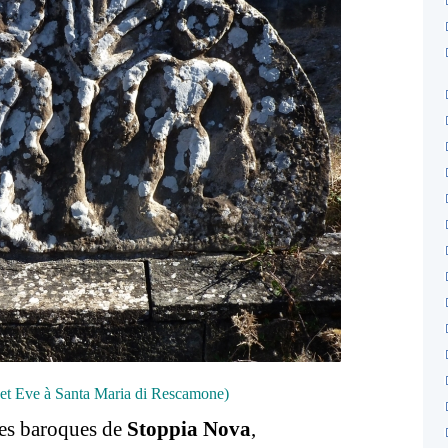
et Eve à Santa Maria di Rescamone)
ses baroques de
Stoppia Nova
,