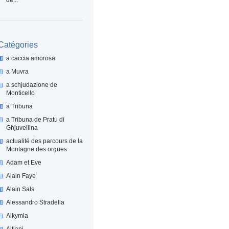
Catégories
a caccia amorosa
a Muvra
a schjudazione de
Monticello
a Tribuna
a Tribuna de Pratu di
Ghjuvellina
actualité des parcours de la
Montagne des orgues
Adam et Eve
Alain Faye
Alain Sals
Alessandro Stradella
Alkymia
Altiani