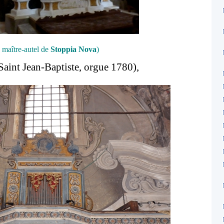
e maître-autel de
Stoppia Nova
)
Saint Jean-Baptiste, orgue 1780),