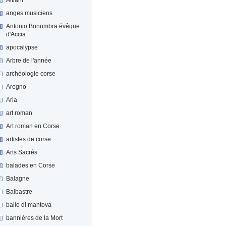
anges musiciens
Antonio Bonumbra évêque
d'Accia
apocalypse
Arbre de l'année
archéologie corse
Aregno
Aria
art roman
Art roman en Corse
artistes de corse
Arts Sacrés
balades en Corse
Balagne
Balbastre
ballo di mantova
bannières de la Mort