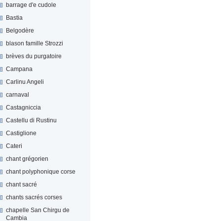
barrage d'e cudole
Bastia
Belgodère
blason famille Strozzi
brèves du purgatoire
Campana
Carlinu Angeli
carnaval
Castagniccia
Castellu di Rustinu
Castiglione
Cateri
chant grégorien
chant polyphonique corse
chant sacré
chants sacrés corses
chapelle San Chirgu de
Cambia