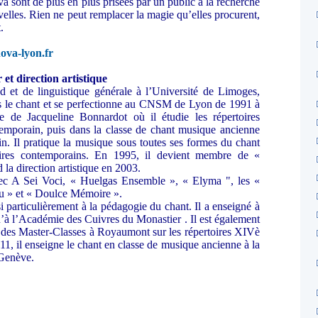
a sont de plus en plus prisées par un public à la recherche
velles. Rien ne peut remplacer la magie qu’elles procurent,
.
va-lyon.fr
et direction artistique
 et de linguistique générale à l’Université de Limoges,
s le chant et se perfectionne au CNSM de Lyon de 1991 à
e de Jacqueline Bonnardot où il étudie les répertoires
temporain, puis dans la classe de chant musique ancienne
n. Il pratique la musique sous toutes ses formes du chant
oires contemporains. En 1995, il devient membre de «
 la direction artistique en 2003.
vec A Sei Voci, « Huelgas Ensemble », « Elyma ", les «
tu » et « Doulce Mémoire ».
 particulièrement à la pédagogie du chant. Il a enseigné à
à l’Académie des Cuivres du Monastier . Il est également
er des Master-Classes à Royaumont sur les répertoires XIVè
, il enseigne le chant en classe de musique ancienne à la
Genève.