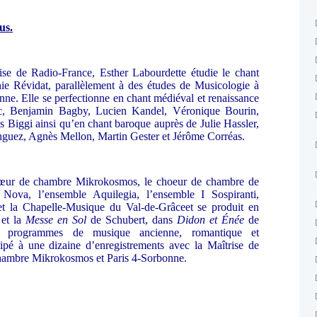
us.
rise de Radio-France, Esther Labourdette étudie le chant
nie Révidat, parallèlement à des études de Musicologie à
nne. Elle se perfectionne en chant médiéval et renaissance
ic, Benjamin Bagby, Lucien Kandel, Véronique Bourin,
s Biggi ainsi qu’en chant baroque auprès de Julie Hassler,
guez, Agnès Mellon, Martin Gester et Jérôme Corréas.
chœur de chambre Mikrokosmos, le choeur de chambre de
Nova, l’ensemble Aquilegia, l’ensemble I Sospiranti,
et la Chapelle-Musique du Val-de-Grâceet se produit en
et la
Messe en Sol
de Schubert, dans
Didon et Énée
de
ts programmes de musique ancienne, romantique et
cipé à une dizaine d’enregistrements avec la Maîtrise de
hambre Mikrokosmos et Paris 4-Sorbonne.