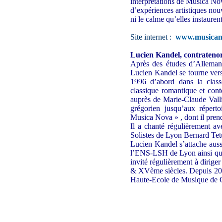
interprétations de Musica Nov
d’expériences artistiques nou
ni le calme qu’elles instaurent
Site internet :
www.musicano
Lucien Kandel, contratenor 
Après des études d’Allemand
Lucien Kandel se tourne ver
1996 d’abord dans la class
classique romantique et con
auprès de Marie-Claude Valli
grégorien jusqu’aux répert
Musica Nova » , dont il prend
Il a chanté régulièrement a
Solistes de Lyon Bernard Te
Lucien Kandel s’attache aussi
l’ENS-LSH de Lyon ainsi qu’
invité régulièrement à dirig
& XVème siècles. Depuis 2011
Haute-Ecole de Musique de 