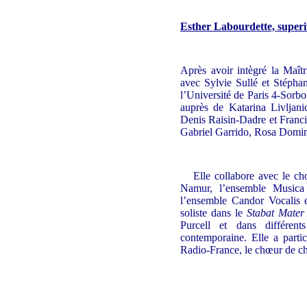
Esther Labourdette, superi
Après avoir intègré la Maît
avec Sylvie Sullé et Stépha
l’Université de Paris 4-Sorbo
auprès de Katarina Livljan
Denis Raisin-Dadre et Franci
Gabriel Garrido, Rosa Domin
Elle collabore avec le 
Namur, l’ensemble Musica 
l’ensemble Candor Vocalis 
soliste dans le
Stabat Mater
Purcell et dans différen
contemporaine. Elle a parti
Radio-France, le chœur de c