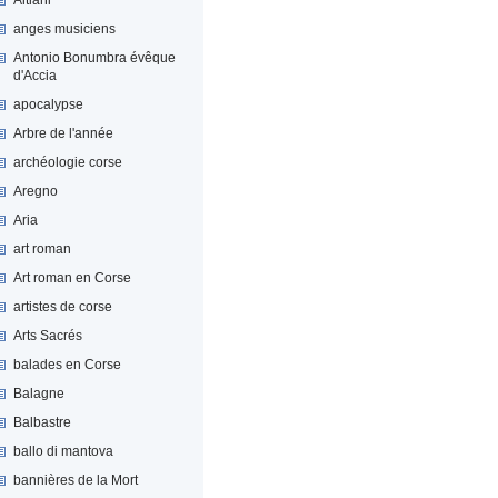
anges musiciens
Antonio Bonumbra évêque
d'Accia
apocalypse
Arbre de l'année
archéologie corse
Aregno
Aria
art roman
Art roman en Corse
artistes de corse
Arts Sacrés
balades en Corse
Balagne
Balbastre
ballo di mantova
bannières de la Mort