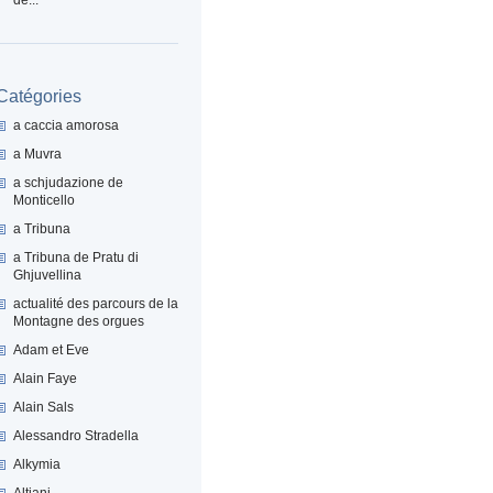
Catégories
a caccia amorosa
a Muvra
a schjudazione de
Monticello
a Tribuna
a Tribuna de Pratu di
Ghjuvellina
actualité des parcours de la
Montagne des orgues
Adam et Eve
Alain Faye
Alain Sals
Alessandro Stradella
Alkymia
Altiani