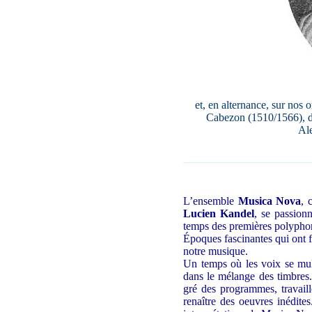
et, en alternance, sur nos
Cabezon (1510/1566), d
Ale
L’ensemble
Musica Nova
, 
Lucien Kandel
, se passion
temps des premières polypho
Époques fascinantes qui ont f
notre musique.
Un temps où les voix se multi
dans le mélange des timbres. 
gré des programmes, travaill
renaître des oeuvres inédite