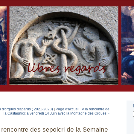
 d'orgues disparus ( 2021-2023)
|
Page d'accueil
|
A la rencontre de
la Castagniccia vendredi 14 Juin avec la Montagne des Orgues »
a rencontre des sepolcri de la Semaine