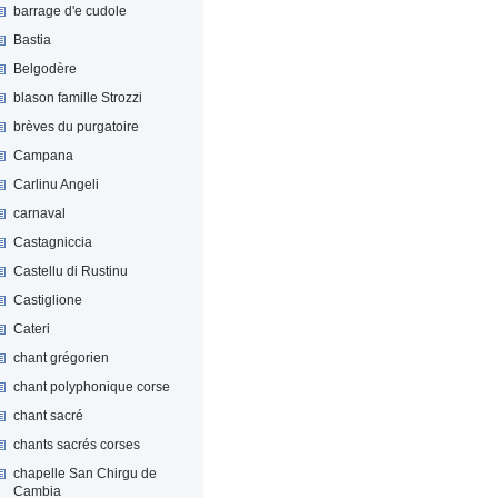
barrage d'e cudole
Bastia
Belgodère
blason famille Strozzi
brèves du purgatoire
Campana
Carlinu Angeli
carnaval
Castagniccia
Castellu di Rustinu
Castiglione
Cateri
chant grégorien
chant polyphonique corse
chant sacré
chants sacrés corses
chapelle San Chirgu de
Cambia