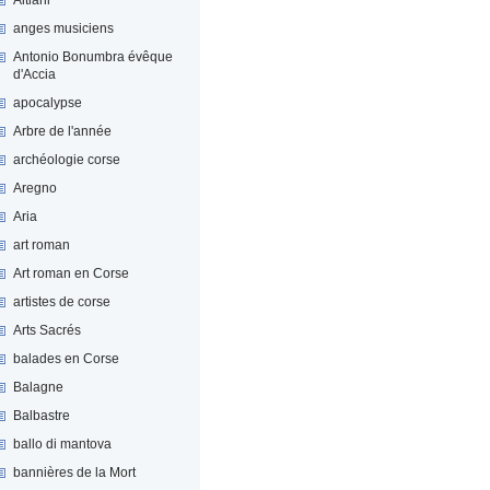
anges musiciens
Antonio Bonumbra évêque
d'Accia
apocalypse
Arbre de l'année
archéologie corse
Aregno
Aria
art roman
Art roman en Corse
artistes de corse
Arts Sacrés
balades en Corse
Balagne
Balbastre
ballo di mantova
bannières de la Mort