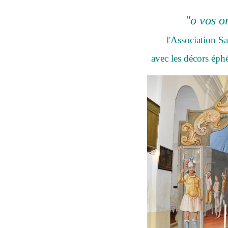
"o vos o
l'Association S
avec les décors
éph