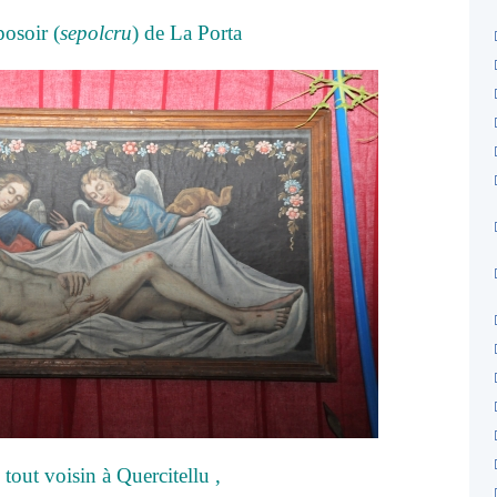
posoir (
sepolcru
) de La Porta
, tout voisin à Quercitellu ,