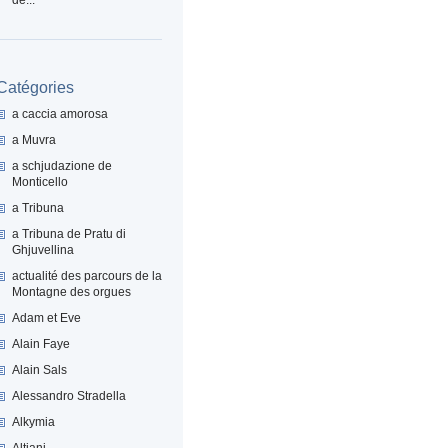
Catégories
a caccia amorosa
a Muvra
a schjudazione de
Monticello
a Tribuna
a Tribuna de Pratu di
Ghjuvellina
actualité des parcours de la
Montagne des orgues
Adam et Eve
Alain Faye
Alain Sals
Alessandro Stradella
Alkymia
Altiani