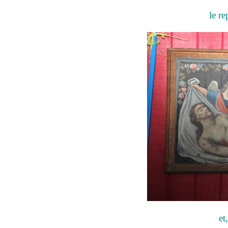
le re
et