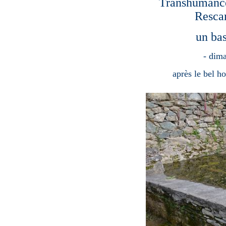
Transhumance 
Rescam
un bas
- dima
après le bel 