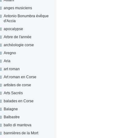
anges musiciens
Antonio Bonumbra évêque
d'Accia
apocalypse
Arbre de l'année
archéologie corse
Aregno
Aria
art roman
Art roman en Corse
artistes de corse
Arts Sacrés
balades en Corse
Balagne
Balbastre
ballo di mantova
bannières de la Mort