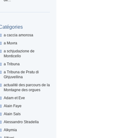
Catégories
a caccia amorosa
a Muvra
a schjudazione de
Monticello
a Tribuna
a Tribuna de Pratu di
Ghjuvellina
actualité des parcours de la
Montagne des orgues
Adam et Eve
Alain Faye
Alain Sals
Alessandro Stradella
Alkymia
Altiani