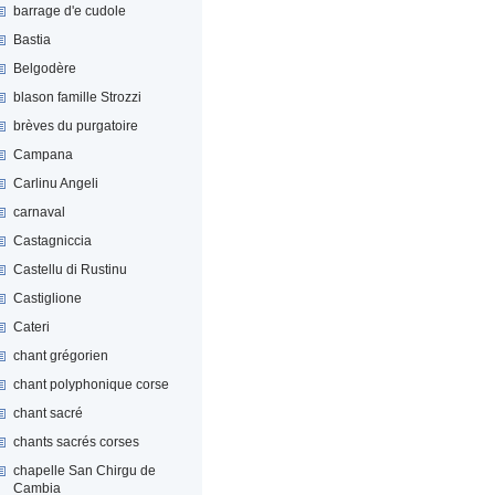
barrage d'e cudole
Bastia
Belgodère
blason famille Strozzi
brèves du purgatoire
Campana
Carlinu Angeli
carnaval
Castagniccia
Castellu di Rustinu
Castiglione
Cateri
chant grégorien
chant polyphonique corse
chant sacré
chants sacrés corses
chapelle San Chirgu de
Cambia