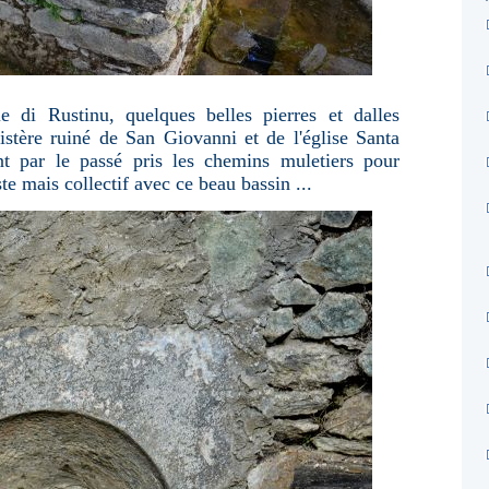
e di Rustinu, quelques belles pierres et dalles
istère ruiné de San Giovanni et de l'église Santa
 par le passé pris les chemins muletiers pour
e mais collectif avec ce beau bassin ...