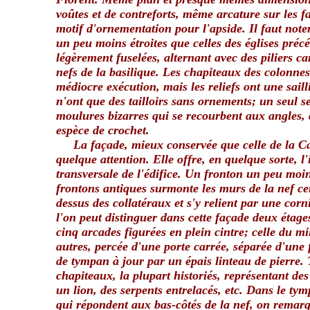
voûtes et de contreforts, même arcature sur les f
motif d'ornementation pour l'apside. Il faut note
un peu moins étroites que celles des églises préc
légèrement fuselées, alternant avec des piliers car
nefs de la basilique. Les chapiteaux des colonnes
médiocre exécution, mais les reliefs ont une saillie
n'ont que des tailloirs sans ornements; un seul s
moulures bizarres qui se recourbent aux angles, 
espèce de crochet.
La façade, mieux conservée que celle de la Ca
quelque attention. Elle offre, en quelque sorte, 
transversale de l'édifice. Un fronton un peu moin
frontons antiques surmonte les murs de la nef cen
dessus des collatéraux et s'y relient par une cor
l'on peut distinguer dans cette façade deux étage
cinq arcades figurées en plein cintre; celle du mi
autres, percée d'une porte carrée, séparée d'une
de tympan à jour par un épais linteau de pierre. 
chapiteaux, la plupart historiés, représentant de
un lion, des serpents entrelacés, etc. Dans le ty
qui répondent aux bas-côtés de la nef, on remar