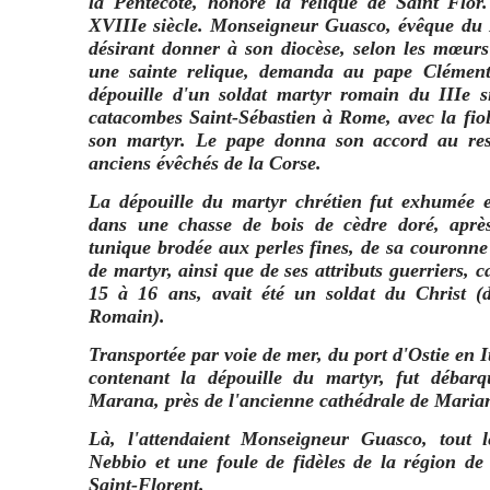
la Pentecôte, honore la relique de Saint Flor
XVIIIe siècle. Monseigneur Guasco, évêque du 
désirant donner à son diocèse, selon les mœurs 
une sainte relique, demanda au pape Clément
dépouille d'un soldat martyr romain du IIIe si
catacombes Saint-Sébastien à Rome, avec la fiol
son martyr. Le pape donna son accord au res
anciens évêchés de la Corse.
La dépouille du martyr chrétien fut exhumée 
dans une chasse de bois de cèdre doré, aprè
tunique brodée aux perles fines, de sa couronne
de martyr, ainsi que de ses attributs guerriers, 
15 à 16 ans, avait été un soldat du Christ (d
Romain).
Transportée par voie de mer, du port d'Ostie en I
contenant la dépouille du martyr, fut débar
Marana, près de l'ancienne cathédrale de Maria
Là, l'attendaient Monseigneur Guasco, tout 
Nebbio et une foule de fidèles de la région d
Saint-Florent.