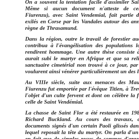
On a souvent la tentation facile d'assimiler Sa
Même si aucun document n'atteste de cel
Fiurenzu), avec Saint Vendemial, fait partie 
exilés en Corse par les Vandales autour des an
règne de Thrasamund.
Dans la région, outre le travail de forestier a
contribua à l'évangélisation des populations l
rendirent hommage. Une autre thèse consiste à
aurait subi le martyr en Afrique et que sa re
sanctuaire cimetérial non trouvé à ce jour, pa
voulurent ainsi vénérer particulièrement un des l
Au VIIIe siècle, suite aux menaces des Mau
Fiurenzu fut emportée par l'évêque Titien, à Trev
l'objet d'un culte fervent et dont on célèbre l
celle de Saint Vendémial.
La chasse de Saint Flor a été restaurée en 1988
Richard Buckland. Au cours des travaux, c
documents signés d'un certain Paoli glissés dan
lequel reposait la tête du martyr. On parla d'un 
en fait que de simples reçus de sommes d'argen