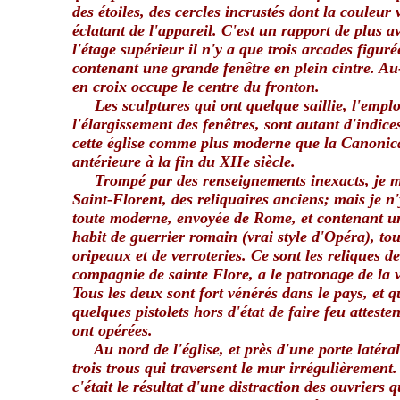
des étoiles, des cercles incrustés dont la couleur
éclatant de l'appareil. C'est un rapport de plus 
l'étage supérieur il n'y a que trois arcades figuré
contenant une grande fenêtre en plein cintre. Au
en croix occupe le centre du fronton.
Les sculptures qui ont quelque saillie, l'emplo
l'élargissement des fenêtres, sont autant d'indic
cette église comme plus moderne que la Canonica
antérieure à la fin du XIIe siècle.
Trompé par des renseignements inexacts, je m'a
Saint-Florent, des reliquaires anciens; mais je n
toute moderne, envoyée de Rome, et contenant un
habit de guerrier romain (vrai style d'Opéra), to
oripeaux et de verroteries. Ce sont les reliques d
compagnie de sainte Flore, a le patronage de la v
Tous les deux sont fort vénérés dans le pays, et qu
quelques pistolets hors d'état de faire feu atteste
ont opérées.
Au nord de l'église, et près d'une porte latéra
trois trous qui traversent le mur irrégulièrement
c'était le résultat d'une distraction des ouvriers q