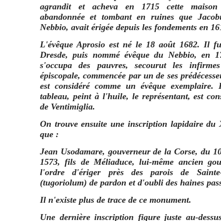
agrandit et acheva en 1715 cette maison é
abandonnée et tombant en ruines que Jacob
Nebbio, avait érigée depuis les fondements en 16
L'évêque Aprosio est né le 18 août 1682. Il f
Dresde, puis nommé évêque du Nebbio, en 171
s'occupa des pauvres, secourut les infirm
épiscopale, commencée par un de ses prédécesseu
est considéré comme un évêque exemplaire.
tableau, peint à l'huile, le représentant, est co
de Ventimiglia.
On trouve ensuite une inscription lapidaire du X
que :
Jean Usodamare, gouverneur de la Corse, du 10
1573, fils de Méliaduce, lui-même ancien gou
l'ordre d'ériger près des parois de Sain
(tugoriolum) de pardon et d'oubli des haines pas
Il n'existe plus de trace de ce monument.
Une dernière inscription figure juste au-dess