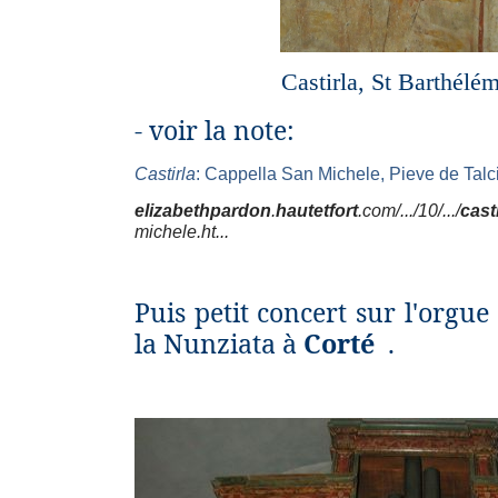
Castirla, St Barthélé
- voir la note:
Castirla
: Cappella San Michele, Pieve de Talci
elizabethpardon
.
hautetfort
.com/.../10/.../
cast
michele.ht...
Puis petit concert sur
l'orgue
la Nunziata à
Corté
.