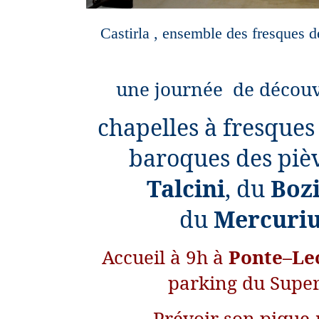
Castirla , ensemble des fresques 
une journée de découv
chapelles à fresques 
baroques des piè
Talcini
, du
Boz
du
Mercuri
Accueil à 9h à
Ponte–Le
parking du Supe
- Prévoir son pique