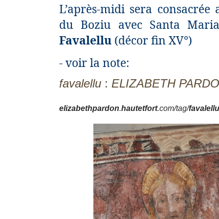
L’après-midi sera consacrée 
du Boziu avec Santa Mari
Favalellu
(décor fin XV°)
- voir la note:
favalellu
:
ELIZABETH PARD
elizabethpardon
.
hautetfort
.com/tag/
favalell