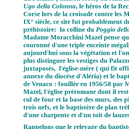
Ugo della Colonna
, le héros de la Re
Corse lors de la croisade contre les
IX° siècle, ce site fut probablement d
préhistoire: la colline du
Poggio dell
Madame Moracchini Mazel pense que
couronné d'une triple enceinte mégal
aujourd'hui sous la végétation et l'
plus distinguer les vestiges du Palazzo
juxtaposés, l'église-mère ( qui fit off
annexe du diocèse d'Aléria) et le bapt
de Venaco : fouillée en 1956/58 par
Mazel, l'église préromane dont il rest
cul de four et la base des murs, des pi
trois nefs, et le baptistère de plan tré
d'une charpente et d'un toit de lauzes
Rappelons que le relevage du baptistè