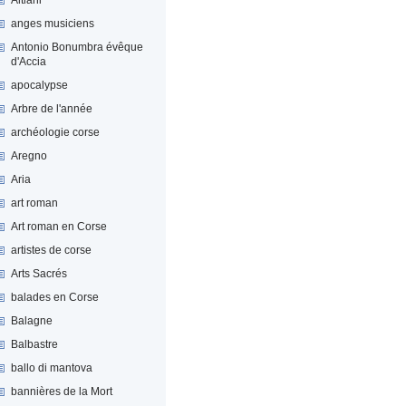
anges musiciens
Antonio Bonumbra évêque
d'Accia
apocalypse
Arbre de l'année
archéologie corse
Aregno
Aria
art roman
Art roman en Corse
artistes de corse
Arts Sacrés
balades en Corse
Balagne
Balbastre
ballo di mantova
bannières de la Mort