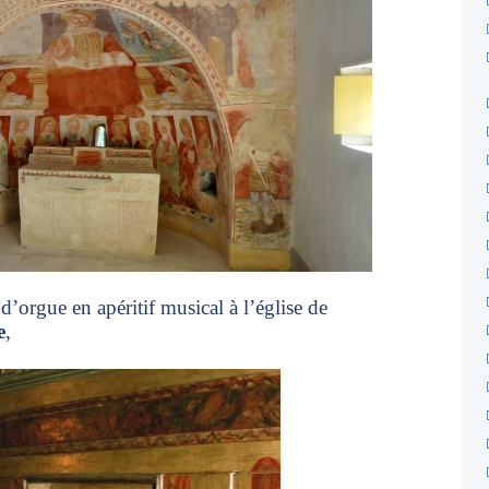
 d’orgue en apéritif musical à l’église de
e
,