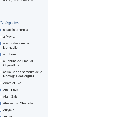
Catégories
a caccia amorosa
a Muvra
a schjudazione de
Monticello
a Tribuna
a Tribuna de Pratu di
Ghjuvellina
actualité des parcours de la
Montagne des orgues
Adam et Eve
Alain Faye
Alain Sals
Alessandro Stradella
Alkymia
Altiani