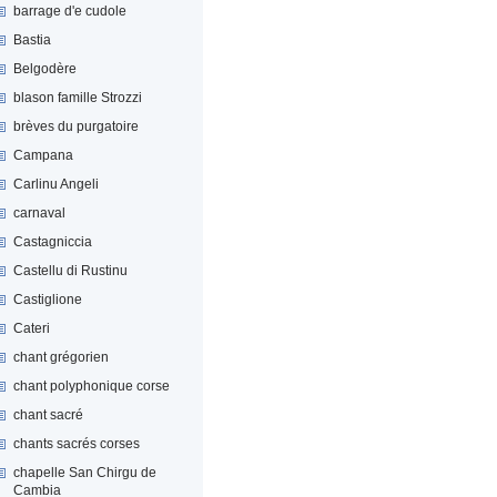
barrage d'e cudole
Bastia
Belgodère
blason famille Strozzi
brèves du purgatoire
Campana
Carlinu Angeli
carnaval
Castagniccia
Castellu di Rustinu
Castiglione
Cateri
chant grégorien
chant polyphonique corse
chant sacré
chants sacrés corses
chapelle San Chirgu de
Cambia