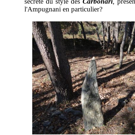
secrète du style des
Carbonari
, prése
l'Ampugnani en particulier?