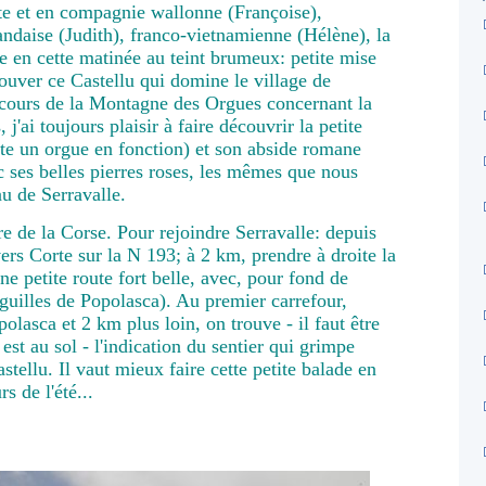
tte et en compagnie wallonne (Françoise),
ndaise (Judith), franco-vietnamienne (Hélène), la
le en cette matinée au teint brumeux: petite mise
ouver ce Castellu qui domine le village de
arcours de la Montagne des Orgues concernant la
 j'ai toujours plaisir à faire découvrir la petite
ite un orgue en fonction) et son abside romane
ec ses belles pierres roses, les mêmes que nous
au de Serravalle.
 de la Corse. Pour rejoindre Serravalle: depuis
vers Corte sur la N 193; à 2 km, prendre à droite la
ne petite route fort belle, avec, pour fond de
guilles de Popolasca). Au premier carrefour,
olasca et 2 km plus loin, on trouve - il faut être
 est au sol - l'indication du sentier qui grimpe
stellu. Il vaut mieux faire cette petite balade en
s de l'été...