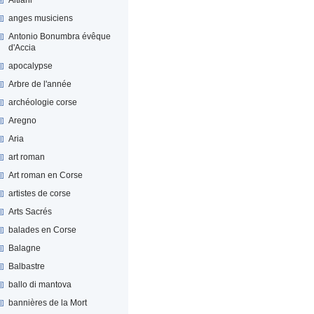
anges musiciens
Antonio Bonumbra évêque
d'Accia
apocalypse
Arbre de l'année
archéologie corse
Aregno
Aria
art roman
Art roman en Corse
artistes de corse
Arts Sacrés
balades en Corse
Balagne
Balbastre
ballo di mantova
bannières de la Mort