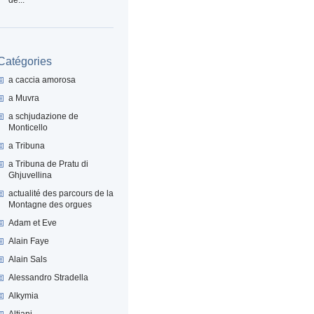
Catégories
a caccia amorosa
a Muvra
a schjudazione de
Monticello
a Tribuna
a Tribuna de Pratu di
Ghjuvellina
actualité des parcours de la
Montagne des orgues
Adam et Eve
Alain Faye
Alain Sals
Alessandro Stradella
Alkymia
Altiani