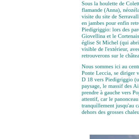
Sous la houlette de Cole
flamande (Anna), néozéla
visite du site de Serraval
en jambes pour enfin retr
Piedigriggio: lors des p
Giovellina et le Cortenais,
église St Michel (qui abr
visible de l'extérieur, av
retrouverons sur le châte
Nous sommes ici au centre
Ponte Leccia, se diriger 
D 18 vers Piedigriggio (u
paysage, le massif des Ai
prendre à gauche vers Pop
attentif, car le panonceau
tranquillement jusqu'au ca
dehors des grosses chaleur