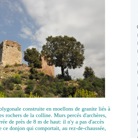
lygonale construite en moellons de granite liés à
s rochers de la colline. Murs percés d'archères,
rrée de près de 8 m de haut: il n'y a pas d'accès
 de ce donjon qui comportait, au rez-de-chaussée,