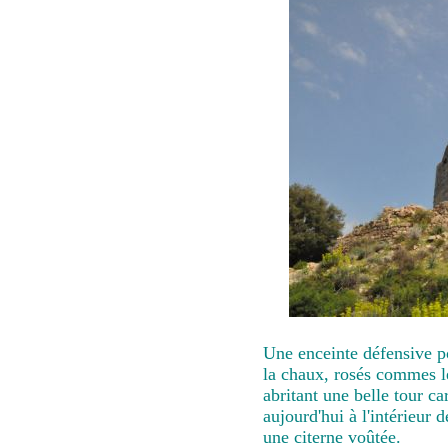
Une enceinte défensive po
la chaux, rosés commes le
abritant une belle tour ca
aujourd'hui à l'intérieur
une citerne voûtée.