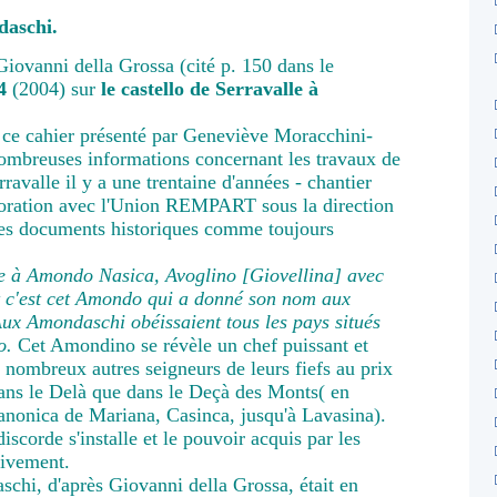
aschi.
Giovanni della Grossa (cité p. 150 dans le
4
(2004) sur
le castello de Serravalle à
r ce cahier présenté par Geneviève Moracchini-
mbreuses informations concernant les travaux de
ravalle il y a une trentaine d'années - chantier
boration avec l'Union REMPART sous la direction
des documents historiques comme toujours
e à Amondo Nasica, Avoglino [Giovellina] avec
et c'est cet Amondo qui a donné son nom aux
 Aux Amondaschi obéissaient tous les pays situés
o.
Cet Amondino se révèle un chef puissant et
 nombreux autres seigneurs de leurs fiefs au prix
dans le Delà que dans le Deçà des Monts( en
Canonica de Mariana, Casinca, jusqu'à Lavasina).
iscorde s'installe et le pouvoir acquis par les
sivement.
chi, d'après Giovanni della Grossa, était en