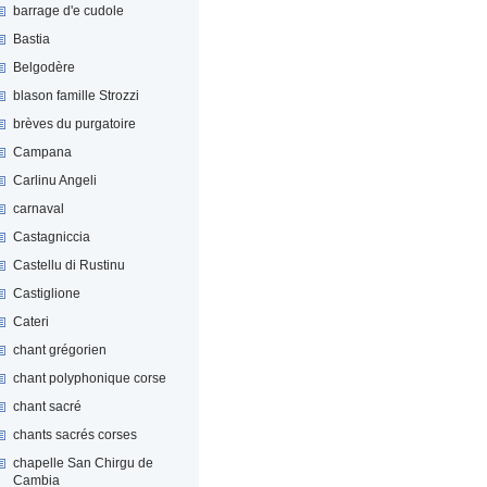
barrage d'e cudole
Bastia
Belgodère
blason famille Strozzi
brèves du purgatoire
Campana
Carlinu Angeli
carnaval
Castagniccia
Castellu di Rustinu
Castiglione
Cateri
chant grégorien
chant polyphonique corse
chant sacré
chants sacrés corses
chapelle San Chirgu de
Cambia