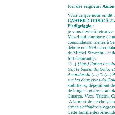
Fief des seigneurs
Amond
Voici ce que nous en dit 
CAHIER CORSICA 21
Piedigriggio
:
je vous invite à retrouve
Mazel qui comporte de no
consolidation menés à Ser
débuté en 1979 en colla
de Michel Simonin - et 
fort éclairants):
"(...)
[Ugo] donna ensuit
tout le bassin du Golo; 
Amondaschi (...) ". (...)
sur les deux rives du Gol
ambitieux, dépouillant de
de longues guerres tant 
Cinarca, Vico, Talcini, 
A la mort de ce chef, la d
armes s'effondre progres
Cette famille des Amondas