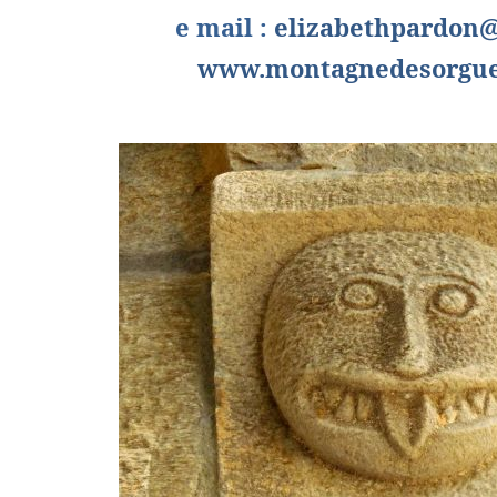
e mail :
elizabethpardon@
www.montagnedesorgue