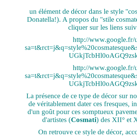
un élément de décor dans le style "co
Donatella!). A propos du "stile cosma
cliquer sur les liens suiv
http://www.google.fr/u
sa=t&rct=j&q=style%20cosmatesq
UGkjTcbHl0oAGQ9zs
http://www.google.fr/u
sa=t&rct=j&q=style%20cosmatesq
UGkjTcbHl0oAGQ9zs
La présence de ce type de décor sur no
de véritablement dater ces fresques, in
d'un goût pour ces somptueux pavemen
d'artistes (
Cosmati
) des XII° et X
On retrouve ce style de décor, acc