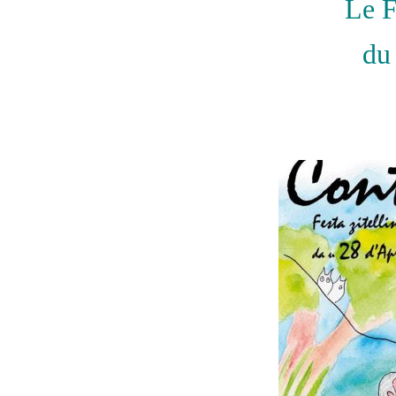
Le 
du