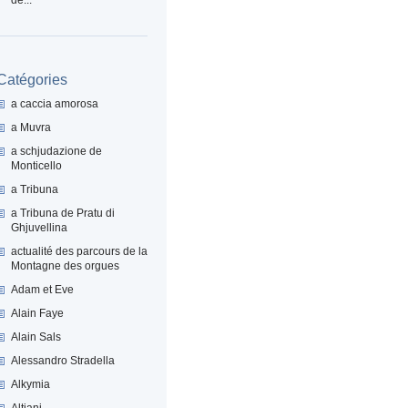
Catégories
a caccia amorosa
a Muvra
a schjudazione de
Monticello
a Tribuna
a Tribuna de Pratu di
Ghjuvellina
actualité des parcours de la
Montagne des orgues
Adam et Eve
Alain Faye
Alain Sals
Alessandro Stradella
Alkymia
Altiani