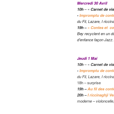
Mercredi 30 Avril
10h
– «
Carnet de vi
-
I
mpromptu de cont
du Fil, Lazare, I ricci
19h
–
«
Contes et con
Bey recyclent en un 
d’enfance façon Jazz.
Jeudi 1 Mai
10h
– «
Carnet de vi
-
Impromptu de cont
du Fil,
Lazare, I riccin
18h – surprise
19h
–
Au fil des con
20h
–
I riccinaghji V
moderne – violoncelle, 