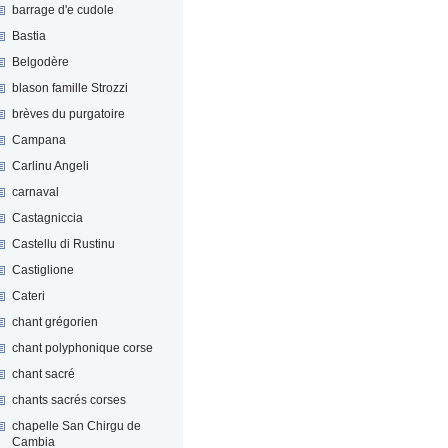
barrage d'e cudole
Bastia
Belgodère
blason famille Strozzi
brèves du purgatoire
Campana
Carlinu Angeli
carnaval
Castagniccia
Castellu di Rustinu
Castiglione
Cateri
chant grégorien
chant polyphonique corse
chant sacré
chants sacrés corses
chapelle San Chirgu de
Cambia