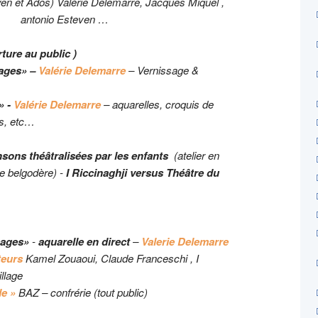
oyen et Ados) Valérie Delemarre, Jacques Miquel ,
antonio Esteven …
ture au public )
sages»
–
Valérie Delemarre
– Vernissage &
»
-
Valérie Delemarre
– aquarelles, croquis de
es, etc…
sons théâtralisées
par les enfants
(atelier en
de belgodère) -
I Riccinaghji versus Théâtre du
sages»
-
aquarelle en direct
–
Valerie Delemarre
eurs
Kamel Zouaoui, Claude Franceschi , I
illage
e »
BAZ – confrérie (tout public)