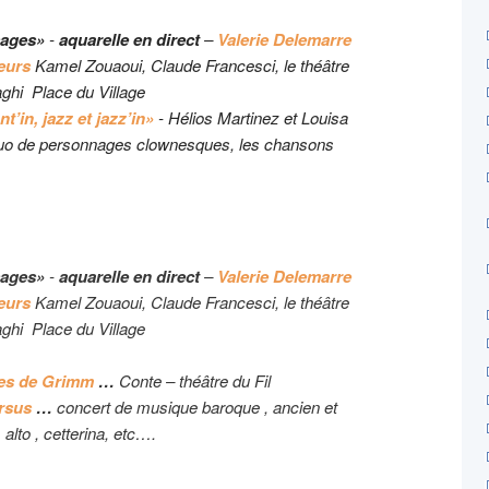
sages»
-
aquarelle en direct
–
Valerie Delemarre
eurs
Kamel Zouaoui, Claude Francesci, le théâtre
naghi Place du Village
t’in, jazz et jazz’in»
- Hélios Martinez et Louisa
duo de personnages clownesques, les chansons
sages»
-
aquarelle en direct
–
Valerie Delemarre
eurs
Kamel Zouaoui, Claude Francesci,
le théâtre
aghi Place du Village
tes de Grimm
…
Conte – théâtre du Fil
ersus
…
concert de musique baroque , ancien et
alto , cetterina, etc….