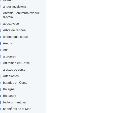
anges musiciens
Antonio Bonumbra évêque
d'Accia
apocalypse
Arbre de l'année
archéologie corse
Aregno
Aria
art roman
Art roman en Corse
artistes de corse
Arts Sacrés
balades en Corse
Balagne
Balbastre
ballo di mantova
bannières de la Mort