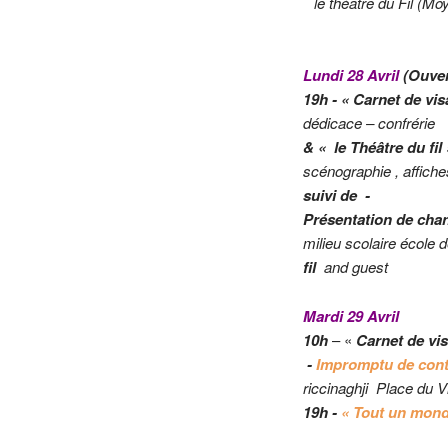
le théâtre du Fil (M
Lundi 28 Avril
(Ouver
19h -
« Carnet de vi
dédicace – confrérie
&
« le Théâtre du fil 
scénographie , affich
suivi de -
Présentation de chan
milieu scolaire école 
fil
and guest
Mardi 29 Avril
10h
– «
Carnet de vi
-
I
mpromptu de cont
riccinaghji Place du V
19h
-
« Tout un mond