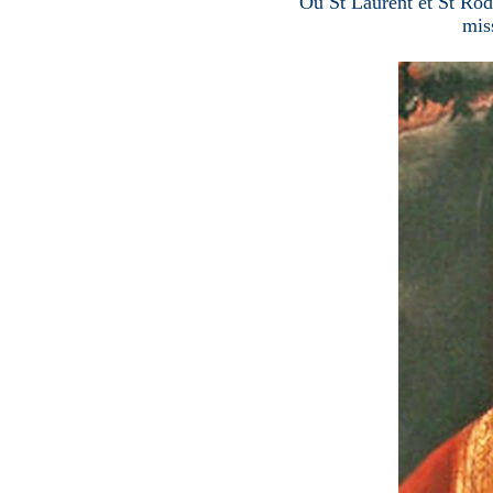
Où St Laurent et St Rod
mis