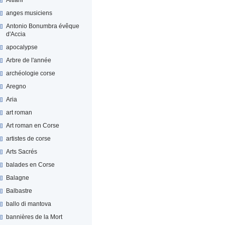
anges musiciens
Antonio Bonumbra évêque
d'Accia
apocalypse
Arbre de l'année
archéologie corse
Aregno
Aria
art roman
Art roman en Corse
artistes de corse
Arts Sacrés
balades en Corse
Balagne
Balbastre
ballo di mantova
bannières de la Mort