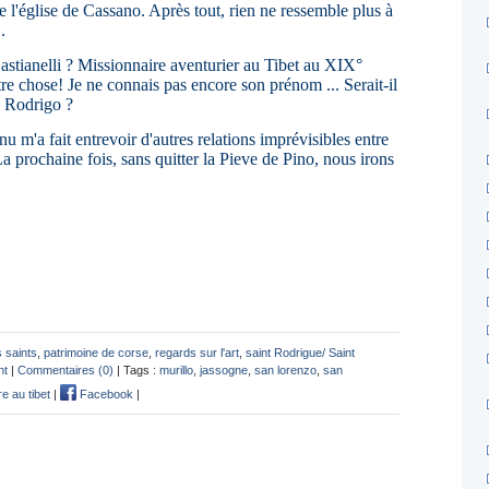
e l'église de Cassano. Après tout, rien ne ressemble plus à
.
astianelli ? Missionnaire aventurier au Tibet au XIX°
utre chose! Je ne connais pas encore son prénom ... Serait-il
n Rodrigo ?
u m'a fait entrevoir d'autres relations imprévisibles entre
 La prochaine fois, sans quitter la Pieve de Pino, nous irons
 saints
,
patrimoine de corse
,
regards sur l'art
,
saint Rodrigue/ Saint
nt
|
Commentaires (0)
| Tags :
murillo
,
jassogne
,
san lorenzo
,
san
e au tibet
|
Facebook
|