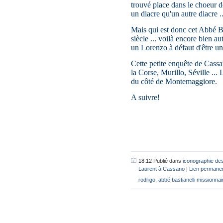
trouvé place dans le choeur d
un diacre qu'un autre diacre ..
Mais qui est donc cet Abbé B
siècle ... voilà encore bien a
un Lorenzo à défaut d'être u
Cette petite enquête de Cassan
la Corse, Murillo, Séville ...
du côté de Montemaggiore.
A suivre!
18:12 Publié dans
iconographie des
Laurent à Cassano
|
Lien permane
rodrigo
,
abbé bastianelli missionnair