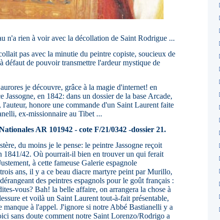
au n'a rien à voir avec la décollation de Saint Rodrigue ...
collait pas avec la minutie du peintre copiste, soucieux de
, à défaut de pouvoir transmettre l'ardeur mystique de
aurores je découvre, grâce à la magie d'internet! en
ce Jassogne, en 1842: dans un dossier de la base Arcade,
, l'auteur, honore une commande d'un Saint Laurent faite
elli, ex-missionnaire au Tibet ...
 Nationales AR 101942 - cote F/21/0342 -dossier 21.
stère, du moins je le pense: le peintre Jassogne reçoit
1841/42. Où pourrait-il bien en trouver un qui ferait
 Justement, à cette fameuse Galerie espagnole
ois ans, il y a ce beau diacre martyre peint par Murillo,
dérangeant des peintres espagnols pour le goût français :
tes-vous? Bah! la belle affaire, on arrangera la chose à
lessure et voilà un Saint Laurent tout-à-fait présentable,
e manque à l'appel. J'ignore si notre Abbé Bastianelli y a
 voici sans doute comment notre Saint Lorenzo/Rodrigo a