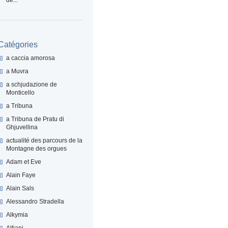
Catégories
a caccia amorosa
a Muvra
a schjudazione de
Monticello
a Tribuna
a Tribuna de Pratu di
Ghjuvellina
actualité des parcours de la
Montagne des orgues
Adam et Eve
Alain Faye
Alain Sals
Alessandro Stradella
Alkymia
Altiani