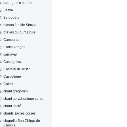
barrage d'e cudole
Bastia
Belgodère
blason famille Strozzi
brèves du purgatoire
Campana
Carlinu Angeli
carnaval
Castagniccia
Castellu di Rustinu
Castiglione
Cateri
chant grégorien
chant polyphonique corse
chant sacré
chants sacrés corses
chapelle San Chirgu de
Cambia