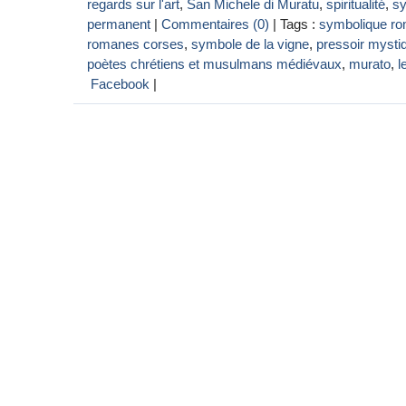
regards sur l'art
,
San Michele di Muratu
,
spiritualité
,
s
permanent
|
Commentaires (0)
| Tags :
symbolique r
romanes corses
,
symbole de la vigne
,
pressoir mysti
poètes chrétiens et musulmans médiévaux
,
murato
,
l
Facebook
|