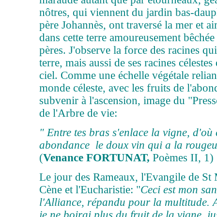
nôtres, qui viennent du jardin bas-dau
père Johannès, ont traversé la mer et ai
dans cette terre amoureusement bêchée 
pères. J'observe la force des racines qu
terre, mais aussi de ses racines célestes
ciel. Comme une échelle végétale relian
monde céleste, avec les fruits de l'abo
subvenir à l'ascension, image du "Presso
de l'Arbre de vie:
" Entre
tes bras s'enlace la vigne, d'o
abondance le doux vin qui a la rouge
(
Venance FORTUNAT,
Poèmes II, 1)
Le jour des Rameaux, l'Evangile de St
Cène et l'Eucharistie: "
Ceci est mon san
l'Alliance, répandu pour la multitude. 
je ne boirai plus du fruit de la vigne, j