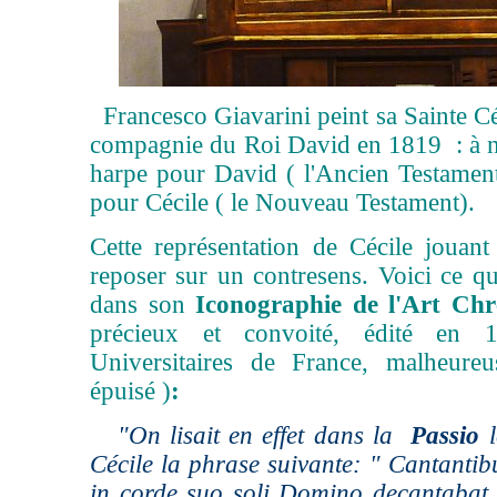
Francesco Giavarini peint sa
Sainte C
compagnie du Roi David
en 1819
: à 
harpe pour David ( l'Ancien Testament)
pour Cécile ( le Nouveau Testament).
Cette représentation de Cécile jouant
reposer sur un contresens. Voici ce q
dans son
Iconographie de l'Art Ch
précieux et convoité, édité en 
Universitaires de France, malheureu
épuisé )
:
"On lisait en effet dans la
Passio
l
Cécile la phrase suivante: " Cantantib
in corde suo soli Domino decantabat, 