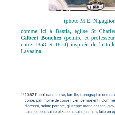
(photo M.E. Nigaglion
comme ici à Bastia, église St Charles
Gilbert Bouchez
(peintre et professeu
entre 1858 et 1874) inspirée de la to
Lavasina.
10:52 Publié dans
corse
,
famille
,
iconographie des sai
corse
,
patrimoine de corse
|
Lien permanent
|
Comment
d'orezza
,
sainte parenté
,
giuseppe maria casalta
,
giov
saint joseph
,
sainte elizabeth
,
saint joachim
,
fuite en 