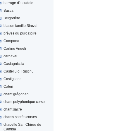
barrage d'e cudole
Bastia
Belgodère
blason famille Strozzi
brèves du purgatoire
Campana
Carlinu Angeli
carnaval
Castagniccia
Castellu di Rustinu
Castiglione
Cateri
chant grégorien
chant polyphonique corse
chant sacré
chants sacrés corses
chapelle San Chirgu de
Cambia