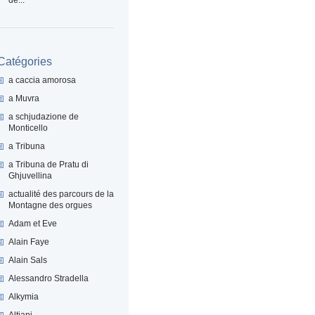
Catégories
a caccia amorosa
a Muvra
a schjudazione de
Monticello
a Tribuna
a Tribuna de Pratu di
Ghjuvellina
actualité des parcours de la
Montagne des orgues
Adam et Eve
Alain Faye
Alain Sals
Alessandro Stradella
Alkymia
Altiani