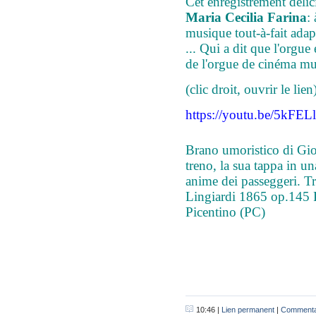
Cet enregistrement déli
Maria Cecilia Farina
:
musique tout-à-fait ad
... Qui a dit que l'orgue
de l'orgue de cinéma mu
(clic droit, ouvrir le lien
https://youtu.be/5kFE
Brano umoristico di Gio
treno, la sua tappa in un
anime dei passeggeri. Tr
Lingiardi 1865 op.145 P
Picentino (PC)
10:46 |
Lien permanent
|
Commentai