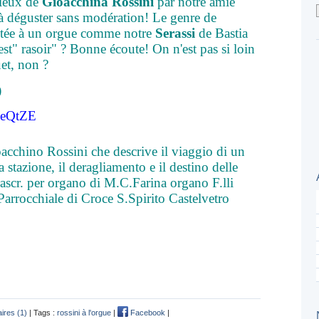
cieux de
Gioacchina Rossini
par notre amie
 à déguster sans modération! Le genre de
aptée à un orgue comme notre
Serassi
de Bastia
 est" rasoir" ? Bonne écoute! On n'est pas si loin
et, non ?
)
LleQtZE
acchino Rossini che descrive il viaggio di un
a stazione, il deragliamento e il destino delle
ascr. per organo di M.C.Farina organo F.lli
arrocchiale di Croce S.Spirito Castelvetro
res (1)
| Tags :
rossini à l'orgue
|
Facebook
|