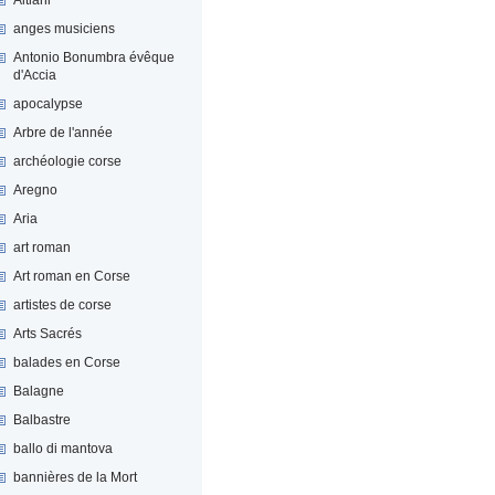
anges musiciens
Antonio Bonumbra évêque
d'Accia
apocalypse
Arbre de l'année
archéologie corse
Aregno
Aria
art roman
Art roman en Corse
artistes de corse
Arts Sacrés
balades en Corse
Balagne
Balbastre
ballo di mantova
bannières de la Mort