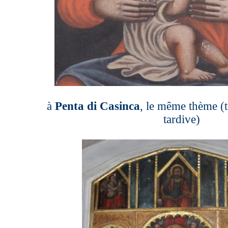
à
Penta di Casinca
, le même thème (t
tardive)