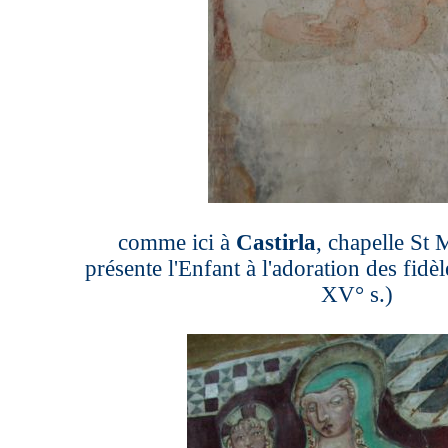
comme ici à
Castirla
, chapelle St 
présente
l'Enfant
à l'adoration des fidè
XV° s.)