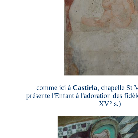
comme ici à
Castirla
, chapelle St 
présente
l'Enfant
à l'adoration des fidè
XV° s.)