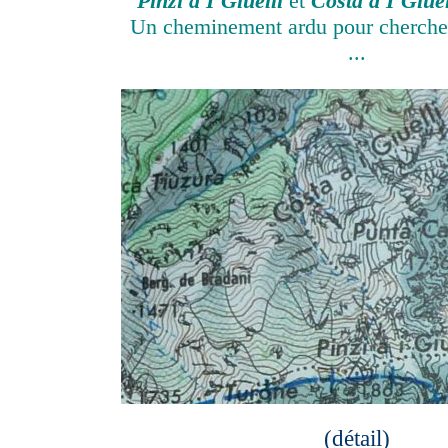
Pinzi a I Giuelli
et
Costa a I Giue
Un cheminement ardu pour chercheu
...
(détail)