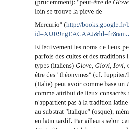
(prudemment): "peut-être de
Giove
loin se trouve la pieve de
Mercurio" (
http://books.google.fr
id=XUR9ngEACAAJ&hl=fr&am..
Effectivement les noms de lieux pe
parfois des cultes et des traditions 
types (italiens)
Giove
,
Giovi
,
Iovi
,
être des "théonymes" (cf. Iuppiter/
(Italie) peut avoir comme base un
comme
attribut de lieux consacrés 
n'appartient pas à la tradition latin
au substrat "italique" (osque),
même
en latin tardif. Par ailleurs selon ce