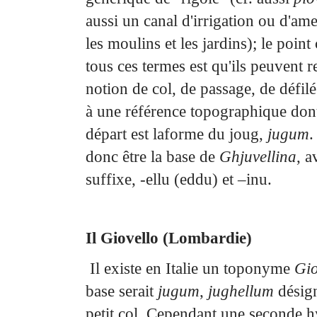
aussi un
canal d'irrigation ou d'am
les moulins et les jardins); le poi
tous ces termes est qu'ils peuvent
r
notion de col, de passage, de déf
à une référence topographique dont
départ est la
forme du joug,
jugum
.
donc être la base de
Ghjuvellina
, a
suffixe, -ellu (eddu) et –inu.
Il Giovello (Lombardie)
Il existe en Italie un toponyme
Gio
base serait
jugum
,
jughellum
désign
petit col. Cependant une
seconde h