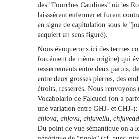
des "Fourches Caudines" où les
Ro
laisssèrent enfermer et furent contr
en signe de capitulation sous le "jo
acquiert un
sens figuré).
Nous évoquerons ici des termes cor
forcément de même origine) qui é
resserrements entre
deux parois, d
entre deux grosses pierres, des end
étroits, resserrés. Nous renvoyon
Vocabolario de Falcucci (on a parfoi
une variation entre GHJ- et CHJ-)
chjova
,
chjovu
,
chjuvellu
,
chjuved
Du point de vue sémantique on a l
générique de "rigole" (cf. aussi
pio