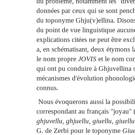
du problème,
notamment les "diver
données par ceux qui se sont penché
du toponyme Ghju(v)ellina. Diso
du point de vue linguistique aucun
explications citées ne peut être exc
a, en schématisant,
deux étymons la
le nom propre
JOVIS
et le nom c
qui ont pu conduire à Ghjuvellina
mécanismes d'évolution phonologi
connus.
Nous évoquerons aussi la possibili
correspondant au français "joyau" 
ghjuvellu
,
ghjuellu
,
giuellu
,
giuellu
G. de Zerbi pour le toponyme
Giue