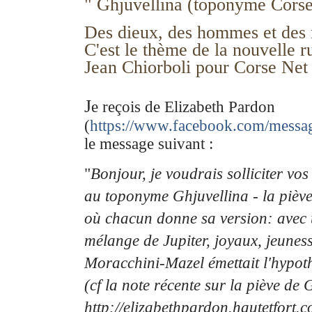
" Ghjuvellina (toponyme Corse
Des dieux, des hommes et des
C'est le thème de la nouvelle r
Jean Chiorboli pour Corse Net
J
e reçois de Elizabeth Pardon
(
https://www.facebook.com/messag
le message suivant :
"
Bonjour, je voudrais solliciter vo
au toponyme Ghjuvellina - la piève
où chacun
donne sa version: avec
mélange de Jupiter, joyaux, jeunes
Moracchini-Mazel émettait l'hypot
(cf la note récente sur la piève de 
http://elizabethpardon.hautetfort.