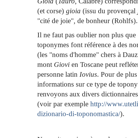
Gioia
(
Tauro
, Calabre) correspondra
(et
corse)
gioia
(issu du provençal
"cité de joie", de bonheur (Rohlfs).
Il ne faut pas oublier non plus que 
toponymes font référence à des no
(les "noms d'homme" chers
à Dauza
mont
Giovi
en Toscane peut refléte
personne latin
Iovius
. Pour de plu
informations sur
ce type de topon
renvoyons aux divers dictionnair
(voir par exemple
http://www.utetlib
dizionario-di-toponomastica/
).