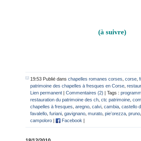
(à suivre)
19:53 Publié dans
chapelles romanes corses
,
corse
,
patrimoine des chapelles à fresques en Corse
,
restau
Lien permanent
|
Commentaires (2)
| Tags :
programm
restauration du patrimoine des ch
,
ctc patrimoine
,
comi
chapelles à fresques
,
aregno
,
calvi
,
cambia
,
castello d
favalello
,
furiani
,
gavignano
,
murato
,
pie'orezza
,
pruno
campoloro
|
Facebook
|
18/12/2010