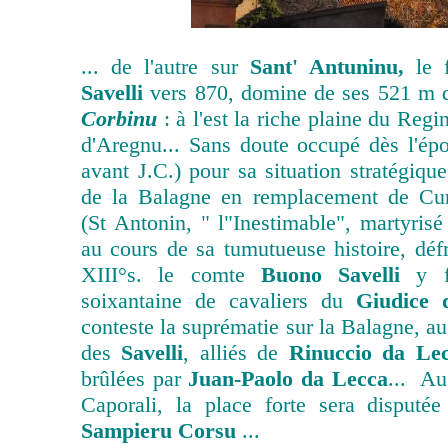
... de l'autre sur
Sant' Antuninu,
le f
Savelli
vers 870, domine de ses 521 m 
Corbinu
: à l'est la riche plaine du Regin
d'Aregnu... Sans doute occupé dès l'épo
avant J.C.) pour sa situation stratégiqu
de la Balagne en remplacement de Cur
(St Antonin, " l"Inestimable", martyris
au cours de sa tumutueuse histoire, déf
XIII°s. le comte
Buono Savelli
y fe
soixantaine de cavaliers du
Giudice 
conteste la suprématie sur la Balagne, a
des
Savelli
, alliés de
Rinuccio da Le
brûlées par
Juan-Paolo da Lecca
... Au
Caporali, la place forte sera disputé
Sampieru Corsu
...