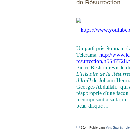
de Résurrection ...
https://www.youtub
Un parti pris étonnant (vo
Telerama:
http://www.te
resurrection,n5547728.
Pierre Bestion revisite
L'Histoire de la Résurre
d'Iraël
de Johann Hermann
Georges Abdallah, qui a
réapproprie d'une façon 
recomposant à sa façon: 
beau disque ...
13:44 Publié dans
Arts Sacrés
|
Li