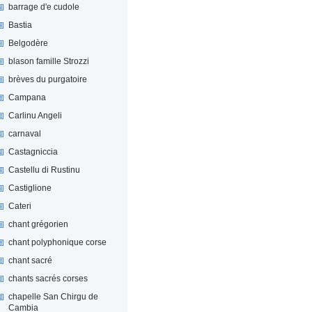
barrage d'e cudole
Bastia
Belgodère
blason famille Strozzi
brèves du purgatoire
Campana
Carlinu Angeli
carnaval
Castagniccia
Castellu di Rustinu
Castiglione
Cateri
chant grégorien
chant polyphonique corse
chant sacré
chants sacrés corses
chapelle San Chirgu de
Cambia