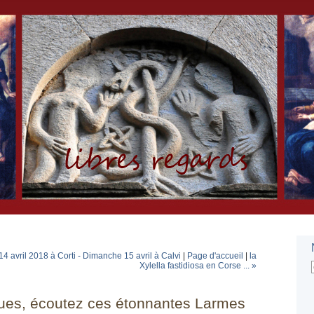
14 avril 2018 à Corti - Dimanche 15 avril à Calvi
|
Page d'accueil
|
la
Xylella fastidiosa en Corse ... »
ques, écoutez ces étonnantes Larmes