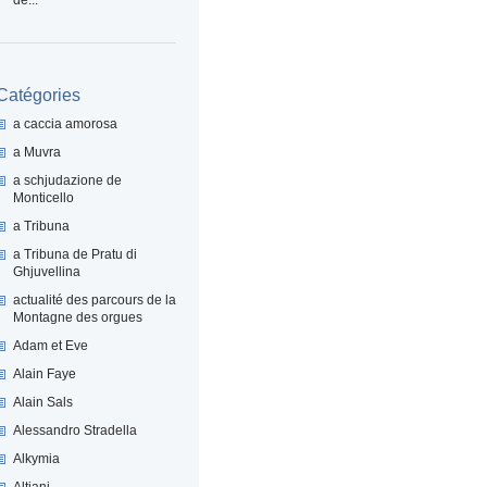
Catégories
a caccia amorosa
a Muvra
a schjudazione de
Monticello
a Tribuna
a Tribuna de Pratu di
Ghjuvellina
actualité des parcours de la
Montagne des orgues
Adam et Eve
Alain Faye
Alain Sals
Alessandro Stradella
Alkymia
Altiani