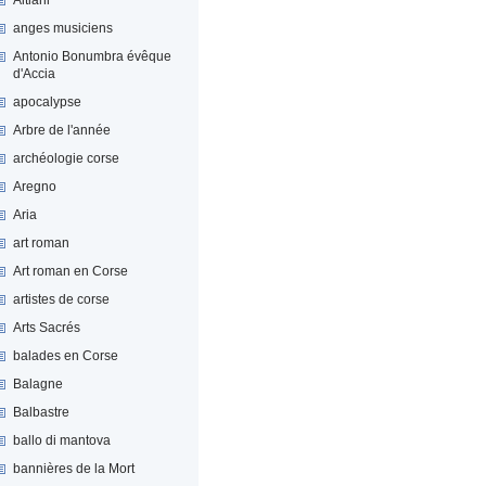
anges musiciens
Antonio Bonumbra évêque
d'Accia
apocalypse
Arbre de l'année
archéologie corse
Aregno
Aria
art roman
Art roman en Corse
artistes de corse
Arts Sacrés
balades en Corse
Balagne
Balbastre
ballo di mantova
bannières de la Mort