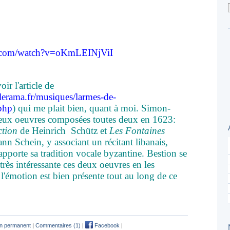
e.com/watch?v=oKmLEINjViI
ir l'article de
lerama.fr/musiques/larmes-de-
php
) qui me plait bien, quant à moi. Simon-
 deux oeuvres composées toutes deux en 1623:
ction
de Heinrich Schütz et
Les Fontaines
 Schein, y associant un récitant libanais,
pporte sa tradition vocale byzantine. Bestion se
très intéressante ces deux oeuvres en les
l'émotion est bien présente tout au long de ce
en permanent
|
Commentaires (1)
|
Facebook
|