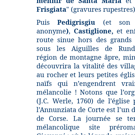
menhir de Santa Maria
et 
Frisgiata
" (gravures rupestres)
Puis
Pedigrisgiu
(et son 
anonyme
)
,
Castiglione,
et en
route sinue hors des grands 
sous les Aiguilles de Rund
région de montagne âpre, miné
découvrira la vitalité des vill
au rocher et leurs petites égli
naïfs qui n’engendrent vra
mélancolie ! Notons que l’org
(J.C. Werle, 1760) de l’église 
l’Annunziata de Corte est l’un 
de Corse. La journée se te
mélancolique site prér